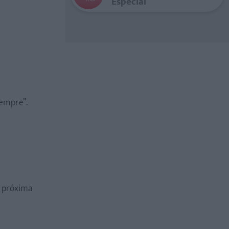
Especial
empre”.
a próxima