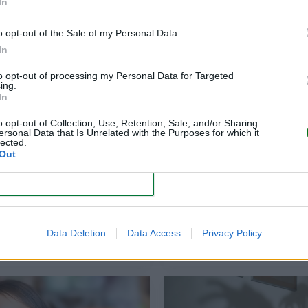
In
o opt-out of the Sale of my Personal Data.
In
to opt-out of processing my Personal Data for Targeted
ing.
In
o opt-out of Collection, Use, Retention, Sale, and/or Sharing
ersonal Data that Is Unrelated with the Purposes for which it
lected.
índrome del niño
Por qué Pokémon en
Out
galado y regla de los 4
niños con auti
CONFIRM
los: cómo evitar el
eso de juguetes en
Navidad
Data Deletion
Data Access
Privacy Policy
LEER
LEER