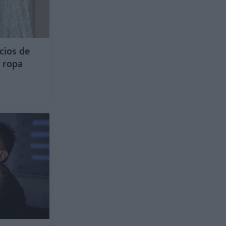
cios de
u ropa