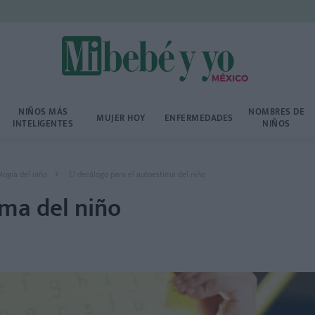
NIÑOS MÁS
NOMBRES DE
MUJER HOY
ENFERMEDADES
INTELIGENTES
NIÑOS
logía del niño
El decálogo para el autoestima del niño
ima del niño