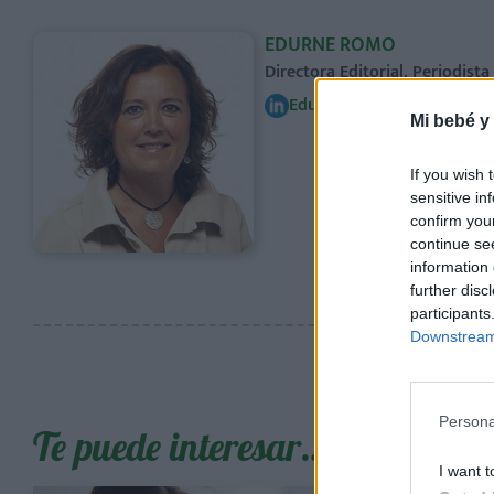
EDURNE ROMO
Directora Editorial. Periodist
Edurne Romo
Mi bebé y
If you wish 
sensitive in
confirm you
continue se
information 
further disc
participants
Downstream 
Persona
Te puede interesar…
I want t