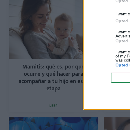
Opted 
I want t
Opted 
I want 
Advertis
Opted 
I want t
of my P
was col
Mamitis: qué es, por qué
S
Opted 
ocurre y qué hacer para
hiperre
acompañar a tu hijo en esta
rega
etapa
exc
LEER