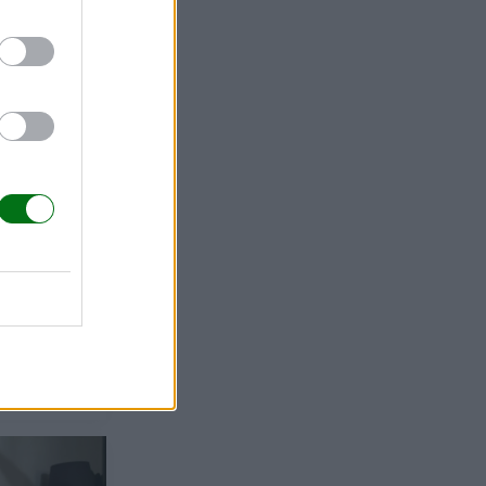
gancha a
smo