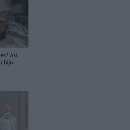
es? Así
u hijo