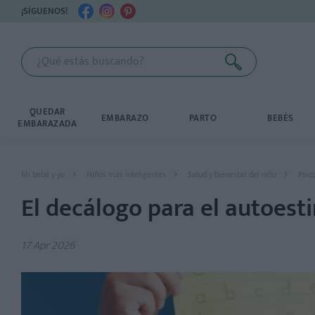
¡SÍGUENOS!
QUEDAR
EMBARAZO
PARTO
BEBÉS
EMBARAZADA
Mi bebé y yo
Niños más inteligentes
Salud y bienestar del niño
Psico
El decálogo para el autoest
17 Apr 2026