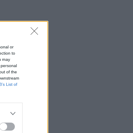
sonal or
ection to
ou may
 personal
out of the
 downstream
B’s List of