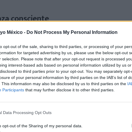
anza consciente
tamente los pasos que se deben seguir para alcanzar este es
 yo México -
Do Not Process My Personal Information
acterísticos de la crianza consciente, que son los siguientes:
to opt-out of the sale, sharing to third parties, or processing of your per
riamente quiere decir estar presentes.
Los niños saben que 
formation for targeted advertising by us, please use the below opt-out s
r selection. Please note that after your opt-out request is processed y
que consideramos importantes, y ellos también necesitan ser
eing interest-based ads based on personal information utilized by us or
ntan con ellos en el lugar y en el momento que compartimo
disclosed to third parties prior to your opt-out. You may separately opt-
losure of your personal information by third parties on the IAB’s list of
brazos, caricias y besos también es muy importante,
y ay
. This information may also be disclosed by us to third parties on the
IA
Participants
that may further disclose it to other third parties.
a sus propias necesidades y emociones.
No quiere decir “ace
ntiendo en determinado momento.
l Data Processing Opt Outs
o opt-out of the Sharing of my personal data.
decimos, sino de lo que hacemos. Debemos enseñarles que s