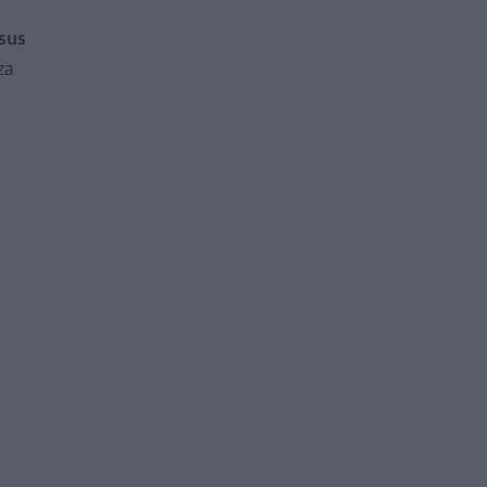
sus
za