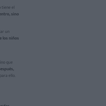
 tiene el
entro, sino
rar un
e los niños
sino que
después,
ara ello.