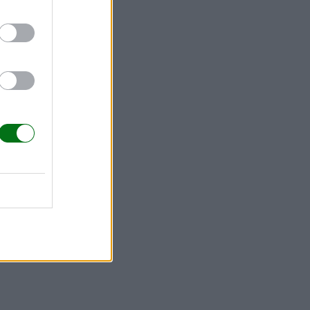
iones que
ón según su
s propias
expresarse,
en acudir a
 sin juzgar.
 emocional,
én, con sus
osotros