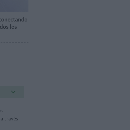
 conectando
dos los
os
 a través