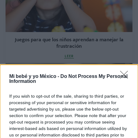
Juegos para que los niños aprendan a manejar la
frustración
LEER
Mi bebé y yo México -
Do Not Process My Personal
Information
If you wish to opt-out of the sale, sharing to third parties, or
processing of your personal or sensitive information for
targeted advertising by us, please use the below opt-out
section to confirm your selection. Please note that after your
opt-out request is processed you may continue seeing
interest-based ads based on personal information utilized by
¿Pesadillas frecuentes? Así puedes ayudar a tu
us or personal information disclosed to third parties prior to