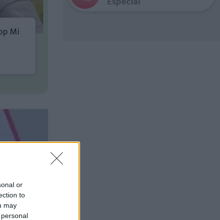
Especial
pp Mi
sonal or
ection to
ou may
 personal