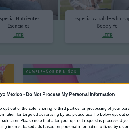
special Nutrientes
Especial canal de whatsa
Esenciales
Bebé y Yo
LEER
LEER
CUMPLEAÑOS DE NIÑOS
 yo México -
Do Not Process My Personal Information
to opt-out of the sale, sharing to third parties, or processing of your per
formation for targeted advertising by us, please use the below opt-out s
r selection. Please note that after your opt-out request is processed y
eing interest-based ads based on personal information utilized by us or