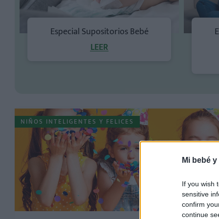
Especial Supositorios Bebé
E
LEER
NIÑOS INTELIGENTES Y FELICES
Mi bebé y
If you wish 
sensitive in
confirm you
continue se