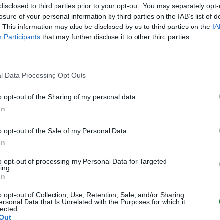
Cómo hacer invitaciones originales de cu
disclosed to third parties prior to your opt-out. You may separately opt-
losure of your personal information by third parties on the IAB’s list of
LEER
. This information may also be disclosed by us to third parties on the
IA
Participants
that may further disclose it to other third parties.
CUMPLEAÑOS DE NIÑOS
l Data Processing Opt Outs
o opt-out of the Sharing of my personal data.
In
o opt-out of the Sale of my Personal Data.
In
to opt-out of processing my Personal Data for Targeted
Coronas de cumpleaños: ideas DIY
ing.
In
LEER
o opt-out of Collection, Use, Retention, Sale, and/or Sharing
ersonal Data that Is Unrelated with the Purposes for which it
lected.
Out