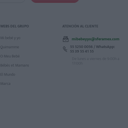
WEBS DEL GRUPO
ATENCIÓN AL CLIENTE
Mi bebé y yo
mibebeyyo@sferamex.com
55 5250 0056 / WhatsApp:
Quimamme
55 39 55 41 55
O Meu Bebé
De lunes a viernes de 9:00h a
17:00h
Bébés et Mamans
El Mundo
Marca