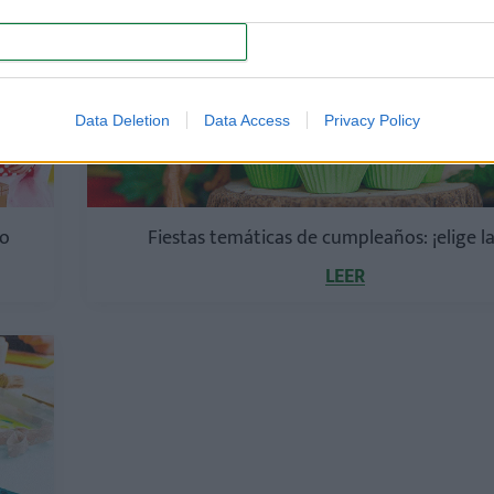
CUMPLEAÑOS DE NIÑOS
CONFIRM
Data Deletion
Data Access
Privacy Policy
jo
Fiestas temáticas de cumpleaños: ¡elige la
LEER