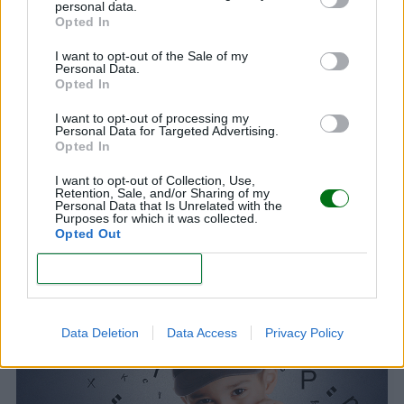
personal data.
CUENTOS INFANTILES
Opted In
I want to opt-out of the Sale of my
Personal Data.
Opted In
I want to opt-out of processing my
Personal Data for Targeted Advertising.
Opted In
I want to opt-out of Collection, Use,
Retention, Sale, and/or Sharing of my
Cuentos infantiles para dormir: ¡los 20 mejores!
Personal Data that Is Unrelated with the
Purposes for which it was collected.
LEER
Opted Out
CONFIRM
JUEGOS PARA NIÑOS
Data Deletion
Data Access
Privacy Policy