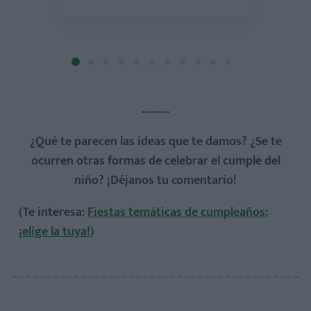
..........
¿Qué te parecen las ideas que te damos? ¿Se te
ocurren otras formas de celebrar el cumple del
niño?
¡Déjanos tu comentario!
(Te interesa:
Fiestas temáticas de cumpleaños:
¡elige la tuya!
)