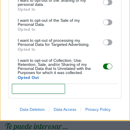
Weaning con sus hijos, y poner en común experiencias
I want to opt-out of the Sharing of my
personal data.
o cualquier duda que pueda surgir.
Opted In
I want to opt-out of the Sale of my
Laila Casado
Personal Data.
Opted In
CEO de Madre Mía
Maternidad
I want to opt-out of processing my
Personal Data for Targeted Advertising.
Celia Alonso
Opted In
Nutricionista de Mía
I want to opt-out of Collection, Use,
Retention, Sale, and/or Sharing of my
Maternidad
Personal Data that Is Unrelated with the
Purposes for which it was collected.
Opted Out
CONFIRM
Data Deletion
Data Access
Privacy Policy
Te puede interesar…