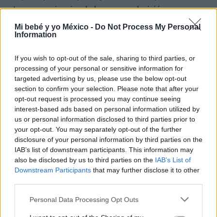
tengan paciencia y lo hagan con decisión y
seguridad,
sin agobiarse ellos ni agobiar al bebé.
Mi bebé y yo México -
Do Not Process My Personal
¡Van a hacerlo de maravilla! ¡Y cada día será más
Information
fácil!
If you wish to opt-out of the sale, sharing to third parties, or
processing of your personal or sensitive information for
Si tienen dudas o no saben cómo empezar,
los
targeted advertising by us, please use the below opt-out
animamos a que se informen bien y, si pueden, que
section to confirm your selection. Please note that after your
acudan a un taller de Baby-led Weaning para
opt-out request is processed you may continue seeing
interest-based ads based on personal information utilized by
agarrar confianza y descubrir consejos
que harán
us or personal information disclosed to third parties prior to
que todo el proceso resulte mucho más fácil.
your opt-out. You may separately opt-out of the further
disclosure of your personal information by third parties on the
Hoy en día, existen muchos recursos, tanto on-line
IAB’s list of downstream participants. This information may
como presenciales, para que los padres obtengan el
also be disclosed by us to third parties on the
IAB’s List of
Downstream Participants
that may further disclose it to other
apoyo que necesitan. Además, es una magnífica
third parties.
oportunidad para conversar con otros padres que ya
Personal Data Processing Opt Outs
han comenzado o van a comenzar el Baby-led