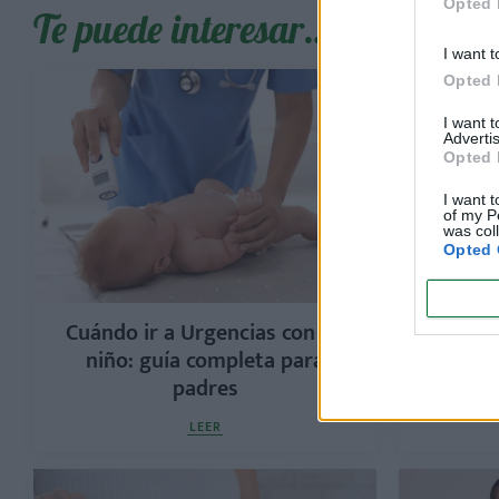
Opted 
Te puede interesar…
I want t
Opted 
I want 
Advertis
Opted 
I want t
of my P
was col
Opted 
Cuándo ir a Urgencias con un
Ruidos
niño: guía completa para
blanc
padres
LEER