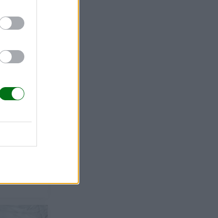
a mamás
sultas