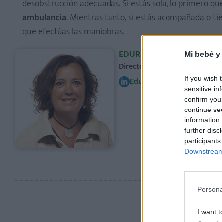
desobstrucción adecuadas. Si estás sola, lo primero que
ambulancia
. Mientras tanto, si estás acompañada o ti
que efectúas las maniobras.
EDURNE ROMO
Mi bebé y
Directora Editorial. Periodist
If you wish 
Edurne Romo
sensitive in
confirm you
continue se
information 
further disc
participants
Downstream 
Persona
I want t