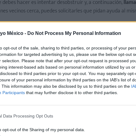
 debes hacer es intentar desobstruir y, a continuación,
llama
enes vecinos cerca, puedes solicitarles que pidan ayuda al m
 yo México -
Do Not Process My Personal Information
a especializada en maternidad, infancia y crianza
to opt-out of the sale, sharing to third parties, or processing of your per
formation for targeted advertising by us, please use the below opt-out s
r selection. Please note that after your opt-out request is processed y
eing interest-based ads based on personal information utilized by us or
disclosed to third parties prior to your opt-out. You may separately opt-
losure of your personal information by third parties on the IAB’s list of
. This information may also be disclosed by us to third parties on the
IA
Participants
that may further disclose it to other third parties.
l Data Processing Opt Outs
o opt-out of the Sharing of my personal data.