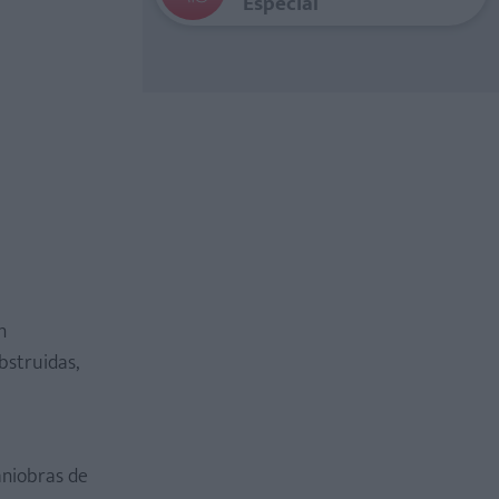
Especial
n
bstruidas,
aniobras de