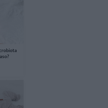
crobiota
paso?