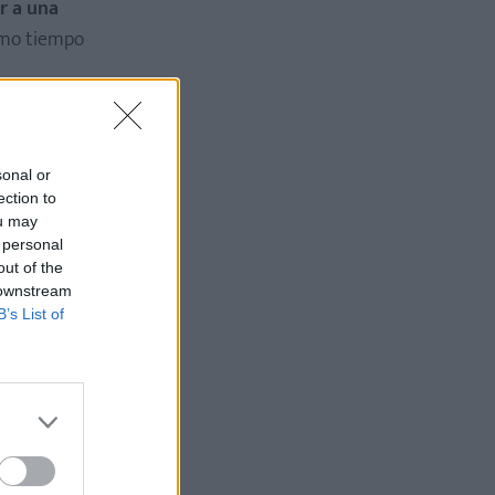
r a una
ismo tiempo
sonal or
ection to
ou may
 personal
out of the
 downstream
B’s List of