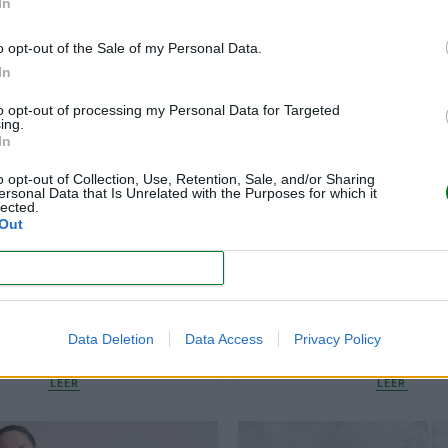
In
o opt-out of the Sale of my Personal Data.
In
to opt-out of processing my Personal Data for Targeted
ing.
In
o opt-out of Collection, Use, Retention, Sale, and/or Sharing
ersonal Data that Is Unrelated with the Purposes for which it
lected.
Out
CONFIRM
 para dormir a bebés:
Guía definitiva par
o, rosa o marrón ¿Se
primerizas en con
Data Deletion
Data Access
Privacy Policy
recomiendan?
pediátricas
LEER
LEER