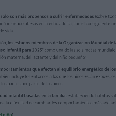
 solo son más propensos a sufrir enfermedades
(sobre todo
inúan siendo obesos en la edad adulta, con el consiguiente ri
de vida.
ión,
los estados miembros de la Organización Mundial de l
o infantil para 2025"
como una de las seis metas mundiale
ción materna, del lactante y del niño pequeño".
comportamientos que afectan al equilibrio energético de lo
ambién incluye los entornos a los que los niños están expuestos 
os padres por parte de los niños.
ad infantil basadas en la familia,
estableciendo hábitos sa
da la dificultad de cambiar los comportamientos más adelan
l niño
)