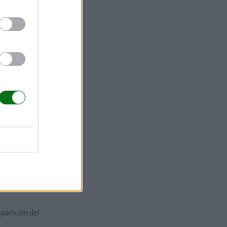
con apenas
iaria.
 durante la
ovedoso,
que
esidad antes
 las
,
así como
parición del