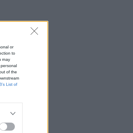
sonal or
ection to
ou may
 personal
out of the
 downstream
B’s List of
d