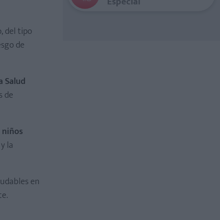
Especial
, del tipo
esgo de
a Salud
s de
s niños
y la
ludables en
te.