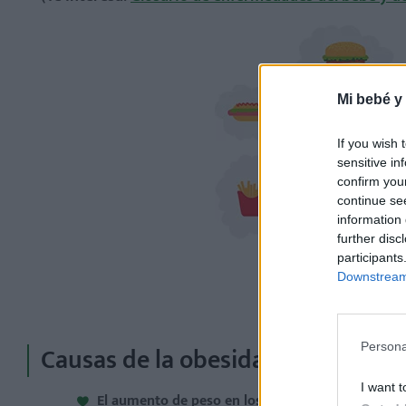
Mi bebé y
If you wish 
sensitive in
confirm you
continue se
information 
further disc
participants
Downstream 
Causas de la obesidad infantil
Persona
I want t
El aumento de peso en los niños se debe en part