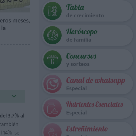
Tabla
de crecimiento
meros meses,
 la
Horóscopo
de familia
Concursos
y sorteos
Canal de whatsapp
Especial
Nutrientes Esenciales
Especial
del 3.7% al
n también
Estreñimiento
el 14% se