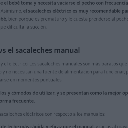
 el bebé toma y necesita vaciarse el pecho con frecuencia
. Asimismo,
el sacaleches eléctrico es muy recomendable pa
ebé,
bien porque es prematuro y le cuesta prenderse al pech
lips Avent
e dificulta la succión.
-Phase de Medela
 vs el sacaleches manual
y el eléctrico. Los sacaleches manuales son más baratos que 
s Avent
y no necesitan una fuente de alimentación para funcionar, p
lizarse en momentos puntuales.
llos y cómodos de utilizar, y se presentan como la mejor o
forma frecuente.
sacaleches eléctricos con respecto a los manuales:
 de leche más rápida y eficaz que el manual,
gracias al may