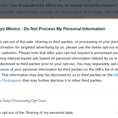
rado.
Con el sacaleches eléctrico, la mamá necesita menos
esante, sobre todo, cuando se reincorpore al trabajo, necesi
poco más de tiempo para ella o para el bebé.
es que permiten extraer la leche de ambos pechos de forma
 yo México -
Do Not Process My Personal Information
o más rápidos.
to opt-out of the sale, sharing to third parties, or processing of your per
de utilizar.
Simplemente, hay que montar las diferentes par
formation for targeted advertising by us, please use the below opt-out s
lo. Y ya está. Además,
la mayoría de los sacaleches eléctric
r selection. Please note that after your opt-out request is processed y
ra que la mamá pueda elegir aquella que le resulte más có
eing interest-based ads based on personal information utilized by us or
disclosed to third parties prior to your opt-out. You may separately opt-
 momento.
losure of your personal information by third parties on the IAB’s list of
. This information may also be disclosed by us to third parties on the
IA
rma automática, sin esfuerzos,
por lo que la mamá puede ded
Participants
that may further disclose it to other third parties.
ntacto con sus seres queridos. En cambio, con el sacacaleches
lmente, lo cual puede resultar más cansado. Además, al prin
que la mamá aprenda a utilizar bien el sacaleches manual.
l Data Processing Opt Outs
ne las dos manos ocupadas:
le basta con una sola mano para
ches manual, la mamá necesitará también la otra mano para a
o opt-out of the Sharing of my personal data.