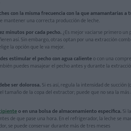
.
leches con la misma frecuencia con la que amamantarías a t
de mantener una correcta producción de leche.
iez minutos por cada pecho.
¿Es mejor vaciarse primero un 
ieren así. Sin embargo, otras optan por una extracción comb
lige la opción que le va mejor.
uedes estimular el pecho con agua caliente
o con una compr
También puedes masajear el pecho antes y durante la extracci
 debe ser dolorosa.
Si es así, regula la intensidad de succión (
 el tamaño de la copa del extractor; puede que no sea la má
cipiente
o en una bolsa de almacenamiento específica.
Si l
ntes de que pase una hora. En el refrigerador, la leche se ma
ador, se puede conservar durante más de tres meses