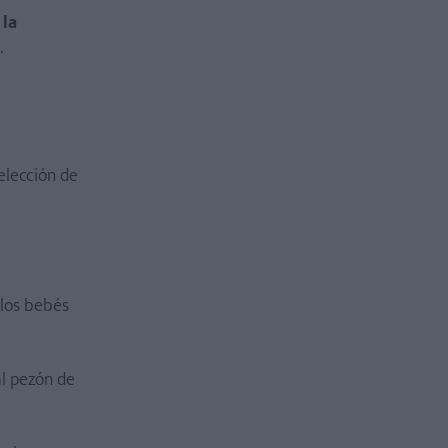
 la
.
elección de
 los bebés
al pezón de