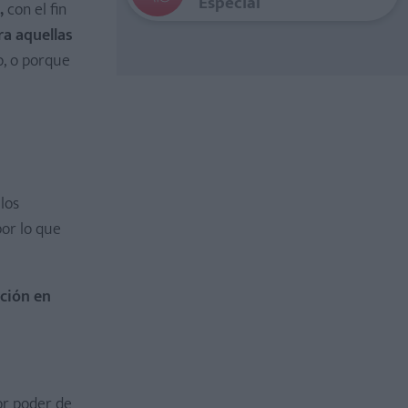
Especial
,
con el fin
ra aquellas
o, o porque
los
or lo que
pción en
or poder de