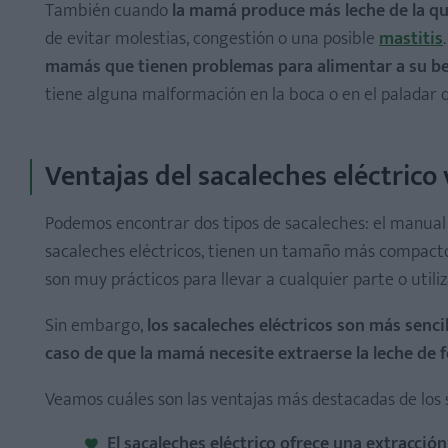
También cuando
la mamá produce más leche de la que
de evitar molestias, congestión o una posible
mastitis
mamás que tienen problemas para alimentar a su b
Extractor de leche eléctrico Premium SCF396/11 de Phi
tiene alguna malformación en la boca o en el paladar qu
Extractor de leche eléctrico doble Freestyle FlexTM 2
Extractor de leche eléctrico de Suavinex
Ventajas del sacaleches eléctrico
Sacaleches eléctrico individual compacto de Lansinoh
Sacaleches eléctrico NaturallyMe de Chicco
Podemos encontrar dos tipos de sacaleches: el manual 
Extractor de leche eléctrico doble SCF398/11 de Philip
sacaleches eléctricos, tienen un tamaño más compacto 
Extractor de leche eléctrico de Nûby
son muy prácticos para llevar a cualquier parte o uti
Sin embargo,
los sacaleches eléctricos son más senci
caso de que la mamá necesite extraerse la leche de 
Veamos cuáles son las ventajas más destacadas de los 
El sacaleches eléctrico ofrece una extracción