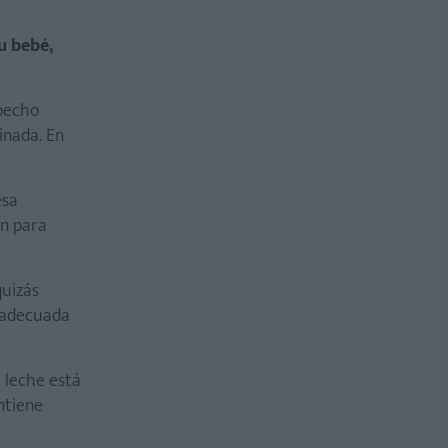
u bebé,
pecho
inada. En
esa
ón para
quizás
s adecuada
a leche está
ntiene