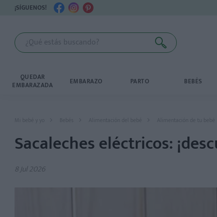
¡SÍGUENOS!
QUEDAR
EMBARAZO
PARTO
BEBÉS
EMBARAZADA
Mi bebé y yo
Bebés
Alimentación del bebé
Alimentación de tu bebé
Sacaleches eléctricos: ¡de
8 Jul 2026