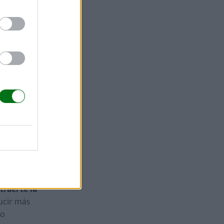
llos
e el bebé
te que
está más
ión de
traerte la
ucir más
lo