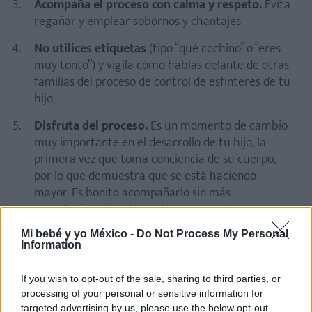
Acompaña el proceso con calma y respeto.
Evita
regañar y emplear sobornos y chantajes.
No utilices etiquetas
(tipo “qué cochino” o “eres
muy tonto”) y vigila cómo hablas delante de otras
familias del proceso de control de esfínteres de tu
hijo.
Disfruta del proceso.
Es un momento de cambio
muy importante en el desarrollo de tu hijo, la
primera vez que toma conciencia de su cuerpo,
por lo que demuestra que se está haciendo
mayor. Es bonito acompañarlo sin más
expectativas, simplemente respetando estos
tiempos.
Mi bebé y yo México -
Do Not Process My Personal
Information
If you wish to opt-out of the sale, sharing to third parties, or
processing of your personal or sensitive information for
targeted advertising by us, please use the below opt-out