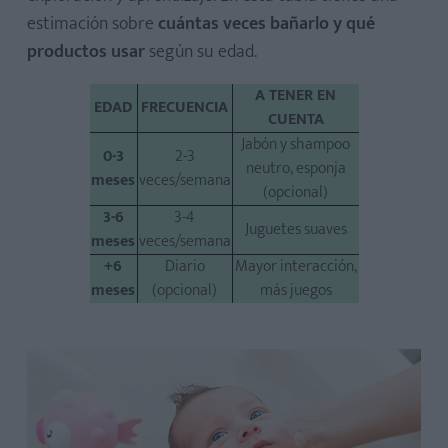
estimación sobre
cuántas veces bañarlo y qué
productos usar
según su edad.
A TENER EN
EDAD
FRECUENCIA
CUENTA
Jabón y shampoo
0-3
2-3
neutro, esponja
meses
veces/semana
(opcional)
3-6
3-4
Juguetes suaves
meses
veces/semana
+6
Diario
Mayor interacción,
meses
(opcional)
más juegos