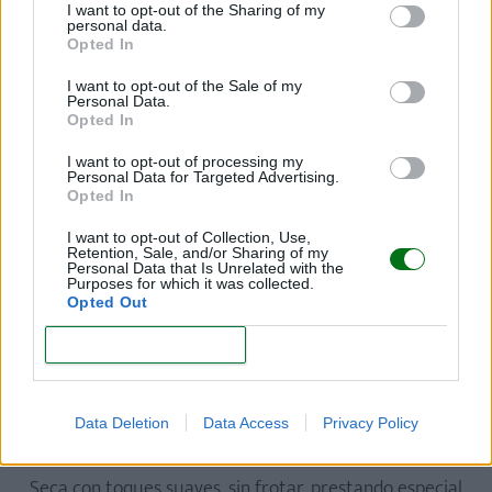
I want to opt-out of the Sharing of my
atrás, aplica una pequeña cantidad de shampoo y
personal data.
Opted In
enjuaga con cuidado, evitando que el agua o el jabón
entren en sus ojos.
I want to opt-out of the Sale of my
Personal Data.
Opted In
Finaliza el baño asegurándote de que no quedan
I want to opt-out of processing my
restos de jabón en el cuerpo ni en la cabeza del bebé.
Personal Data for Targeted Advertising.
Usa siempre agua limpia para enjuagar.
Opted In
I want to opt-out of Collection, Use,
Retention, Sale, and/or Sharing of my
5. Secado delicado para evitar
Personal Data that Is Unrelated with the
Purposes for which it was collected.
irritaciones
Opted Out
Después de unos 5 a 10 minutos, saca al bebé del
CONFIRM
agua con delicadeza y envuélvelo inmediatamente en
una toalla suave, cubriéndole la cabeza para
Data Deletion
Data Access
Privacy Policy
conservar el calor.
Seca con toques suaves, sin frotar, prestando especial