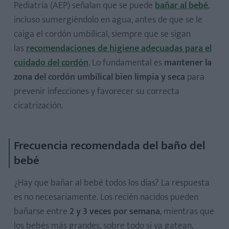
Pediatría (AEP) señalan que se puede
bañar al bebé
,
incluso sumergiéndolo en agua,
antes de que se le
caiga el cordón umbilical, siempre que se sigan
las
recomendaciones de higiene adecuadas para el
cuidado del cordón
. Lo fundamental es
mantener la
zona del cordón umbilical bien limpia y seca
para
¿Hay que bañar al bebé todos los días?
prevenir infecciones y favorecer su correcta
¿A qué temperatura debe estar el agua para el baño del
cicatrización.
bebé?
¿Cuánto tiempo debe durar el baño?
Frecuencia recomendada del baño del
¿Puedo bañar al bebé si todavía no se le ha caído el
bebé
cordón umbilical?
¿Se puede bañar al bebé después de comer?
¿Hay que bañar al bebé todos los días? La respuesta
¿Puedo usar colonia en mi bebé después del baño?
es no necesariamente. Los recién nacidos pueden
¿Es mejor usar esponja o las manos?
bañarse entre
2 y 3 veces por semana
, mientras que
los bebés más grandes, sobre todo si ya gatean,