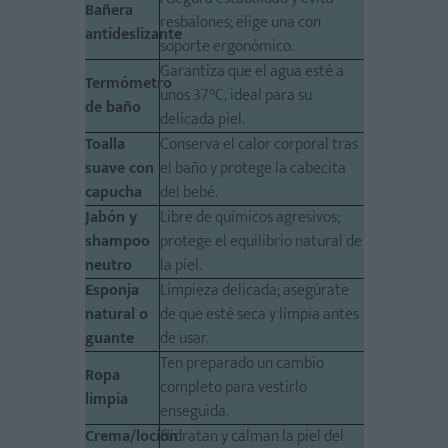
Bañera
resbalones; elige una con
antideslizante
soporte ergonómico.
Garantiza que el agua esté a
Termómetro
unos
37°C
, ideal para su
de baño
delicada piel.
Toalla
Conserva el calor corporal tras
suave con
el baño y protege la cabecita
capucha
del bebé.
Jabón y
Libre de químicos agresivos;
shampoo
protege el equilibrio natural de
neutro
la piel.
Esponja
Limpieza delicada; asegúrate
natural o
de que esté
seca y limpia
antes
guante
de usar.
Ten preparado un cambio
Ropa
completo para vestirlo
limpia
enseguida.
Crema/loción
Hidratan y calman la piel del