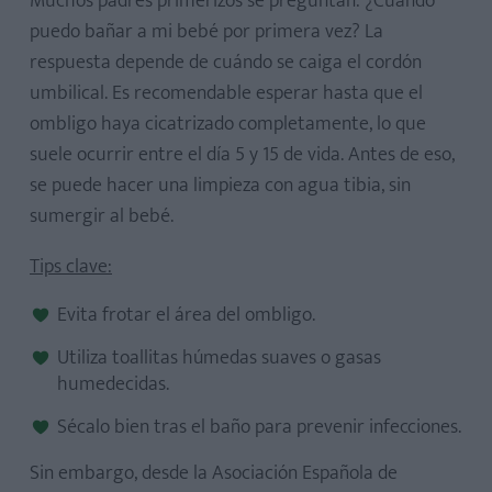
Muchos padres primerizos se preguntan: ¿Cuándo
3. Desviste al bebé con calma y mételo en el agua
puedo bañar a mi bebé por primera vez? La
4. Limpieza suave del cuerpo y la cabecita
respuesta depende de cuándo se caiga el cordón
5. Secado delicado para evitar irritaciones
umbilical. Es recomendable esperar hasta que el
6. Hidratación después del baño: mimos que nutren su
ombligo haya cicatrizado completamente, lo que
piel
suele ocurrir entre el día 5 y 15 de vida. Antes de eso,
7. Juguetes y descubrimientos: cuando el baño se
se puede hacer una limpieza con agua tibia, sin
convierte en juego
sumergir al bebé.
Tips clave:
Evita frotar el área del ombligo.
Utiliza toallitas húmedas suaves o gasas
humedecidas.
¿Qué buscar en los productos de higiene?
Sécalo bien tras el baño para prevenir infecciones.
Sin embargo, desde la Asociación Española de