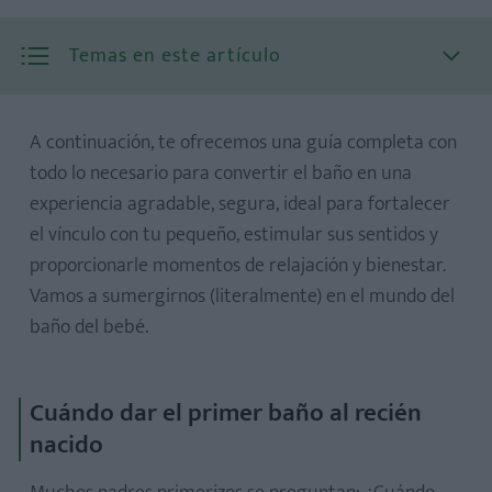
Temas en este artículo
A continuación, te ofrecemos una guía completa con
todo lo necesario para convertir el baño en una
experiencia agradable, segura, ideal para fortalecer
el vínculo con tu pequeño, estimular sus sentidos y
proporcionarle momentos de relajación y bienestar.
Vamos a sumergirnos (literalmente) en el mundo del
baño del bebé.
Cuándo dar el primer baño al recién
1. Prepara todo con antelación: seguridad y comodidad
ante todo
nacido
2. Ambiente cálido y agua a la temperatura ideal