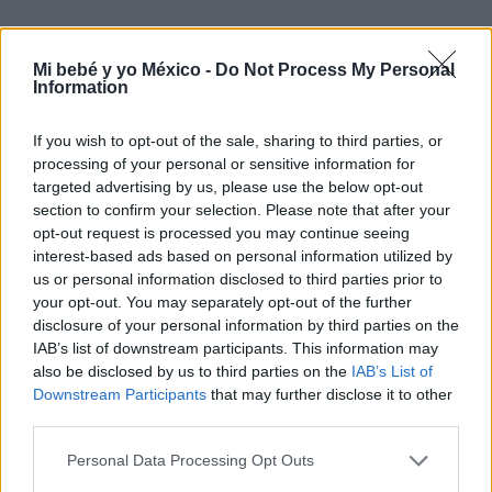
4. Limpieza suave del cuerpo y la
cabecita
Mi bebé y yo México -
Do Not Process My Personal
Information
Con una mano sosteniendo la cabeza y la espalda del
If you wish to opt-out of the sale, sharing to third parties, or
bebé, usa la otra para
enjabonarlo suavemente.
processing of your personal or sensitive information for
Puedes emplear una esponja especial o simplemente
targeted advertising by us, please use the below opt-out
tus manos.
section to confirm your selection. Please note that after your
opt-out request is processed you may continue seeing
interest-based ads based on personal information utilized by
Zonas clave a limpiar con atención:
us or personal information disclosed to third parties prior to
your opt-out. You may separately opt-out of the further
Pliegues del cuello.
disclosure of your personal information by third parties on the
IAB’s list of downstream participants. This information may
Axilas.
also be disclosed by us to third parties on the
IAB’s List of
Zona del pañal.
Downstream Participants
that may further disclose it to other
third parties.
Espacios entre los dedos.
Personal Data Processing Opt Outs
Para el cabello, inclina ligeramente su cabeza hacia