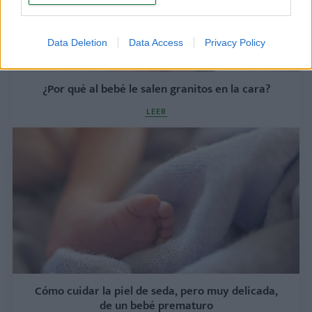
Data Deletion
Data Access
Privacy Policy
¿Por qué al bebé le salen granitos en la cara?
LEER
Cómo cuidar la piel de seda, pero muy delicada,
de un bebé prematuro