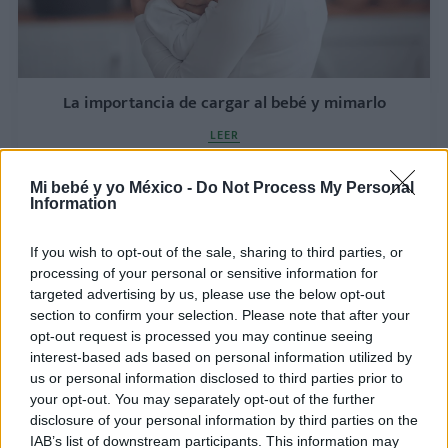
La importancia de cargar al bebé y mimarlo
LEER
Mi bebé y yo México -
Do Not Process My Personal
Information
If you wish to opt-out of the sale, sharing to third parties, or
processing of your personal or sensitive information for
targeted advertising by us, please use the below opt-out
section to confirm your selection. Please note that after your
opt-out request is processed you may continue seeing
interest-based ads based on personal information utilized by
us or personal information disclosed to third parties prior to
your opt-out. You may separately opt-out of the further
Caricias que nutren: el poder del contacto y el
disclosure of your personal information by third parties on the
cuidado diario en el desarrollo del bebé
IAB’s list of downstream participants. This information may