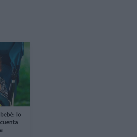
 bebé: lo
 cuenta
a