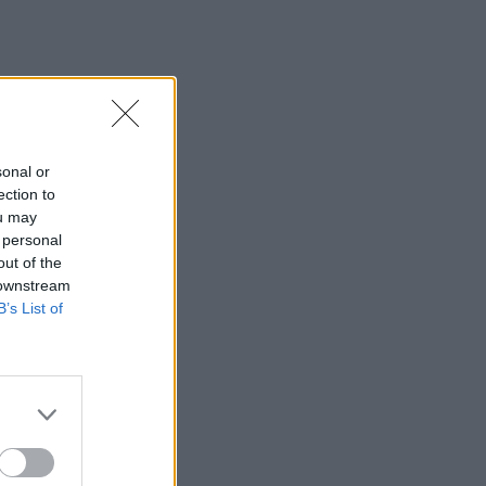
sonal or
ection to
ou may
 personal
out of the
 downstream
B’s List of