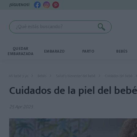
¡SÍGUENOS!
QUEDAR
EMBARAZO
PARTO
BEBÉS
EMBARAZADA
Mi bebé y yo
Bebés
Salud y bienestar del bebé
Cuidados del bebé
Cuidados de la piel del beb
25 Apr 2025