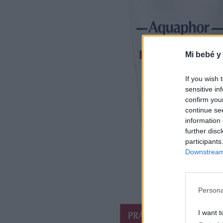
Mi bebé y
If you wish 
sensitive in
confirm you
continue se
information 
further disc
participants
Downstream 
Persona
I want t