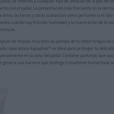
ñal, se refieren a cualquier tipo de afección de la piel del 
ecto con el pañal. La presentación más frecuente es la derma
 la orina, las heces y otras sustancias como perfumes o el tipo
menta cuando hay fricción, humedad y la maceración de la zon
 ensucie.
spués de limpiar muy bien las pompis de tu bebé tengas los 
mada reparadora Aquaphor® es ideal para proteger la delicada
pecialmente en la zona del pañal. Contiene pantenol, que ayu
 que genera una barrera que protege y mantiene humectada la 