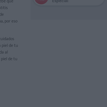
Especial
bebé que
titis
 de
a, por eso
cuidados
 piel de tu
da al
piel de tu