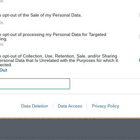
In
o opt-out of the Sale of my Personal Data.
In
BEBÉS DE AMBOS SEXOS POR IGUAL
to opt-out of processing my Personal Data for Targeted
ing.
In
es de edad. En niños que tienen diarreas es mucho más comú
o opt-out of Collection, Use, Retention, Sale, and/or Sharing
le, por eso es imprescindible limpiar –con agua y jabón o toa
ersonal Data that Is Unrelated with the Purposes for which it
lected.
 la pomada reparadora Aquaphor®. Evita que tu peque sea un
Out
CONFIRM
MUY IMPORTANTE
Data Deletion
Data Access
Privacy Policy
í le brindarás diferentes sensaciones que promueven su desar