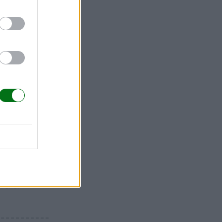
n que se
llitas
o de cada
rollo.