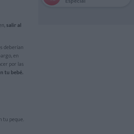
Especial
en,
salir al
os deberían
bargo, en
cer por las
on tu bebé.
n tu peque.