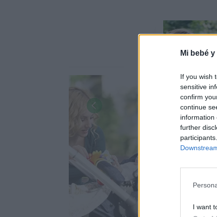
Mi bebé y
If you wish 
sensitive in
confirm you
continue se
information 
further disc
participants
Downstream 
Persona
Estímulos v
I want t