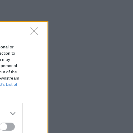
sonal or
ection to
ou may
 personal
out of the
 downstream
B’s List of