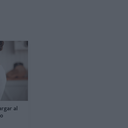
argar al
lo