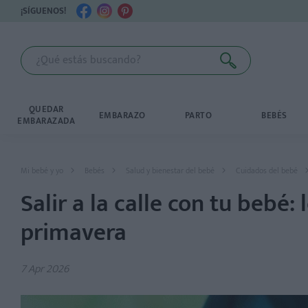
¡SÍGUENOS!
QUEDAR
EMBARAZO
PARTO
BEBÉS
EMBARAZADA
Mi bebé y yo
Bebés
Salud y bienestar del bebé
Cuidados del bebé
Salir a la calle con tu bebé
primavera
7 Apr 2026