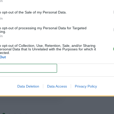
In
 libre es bueno para el bebé, ya
ción a la luz del sol estimula la
o opt-out of the Sale of my Personal Data.
 vitamina D, que es importante
In
imiento. Además, salir de casa
to opt-out of processing my Personal Data for Targeted
ing.
permite respirar aire fresco y
In
os estímulos visuales, olfativos y
o opt-out of Collection, Use, Retention, Sale, and/or Sharing
 naturaleza. En este sentido, es
ersonal Data that Is Unrelated with the Purposes for which it
lected.
r que el pequeño descubra el
Out
 rodea. Como precaución,
nunca
lo de vista, ya que cualquier
CONFIRM
llamarle la atención y alejarse
e corre peligro lejos de mamá.
Data Deletion
Data Access
Privacy Policy