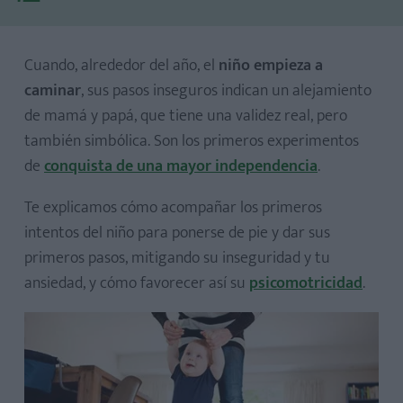
​​Cuando, alrededor del año, el
niño empieza a
caminar
, sus pasos inseguros indican un alejamiento
de mamá y papá, que tiene una validez real, pero
también simbólica. Son los primeros experimentos
de
conquista de una ma​​​yor independencia
.
Te explicamos cómo acompañar los primeros
intentos del niño para ponerse de pie y dar sus
Sigue el camino de colores
primeros pasos, mitigando su inseguridad y tu
ansiedad, y cómo favorecer así su
Saco lleno, saco vacío
psicomotricidad
.
¿Bailamos?