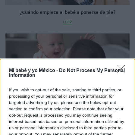
¿Cuándo empieza el bebé a ponerse de pie?
LEER
Mi bebé y yo México -
Do Not Process My Personal
Information
If you wish to opt-out of the sale, sharing to third parties, or
processing of your personal or sensitive information for
Lenguaje corporal del bebé: ¡qué nos "dice" el
targeted advertising by us, please use the below opt-out
bebé con sus gestos!
section to confirm your selection. Please note that after your
opt-out request is processed you may continue seeing
LEER
interest-based ads based on personal information utilized by
us or personal information disclosed to third parties prior to
your opt-out. You may separately opt-out of the further