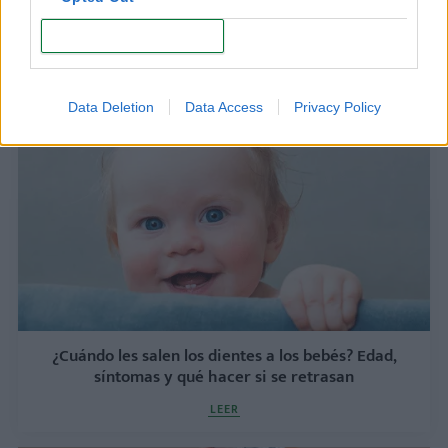
CONFIRM
Por qué es importante gatear antes de caminar
LEER
Data Deletion
Data Access
Privacy Policy
¿Cuándo les salen los dientes a los bebés? Edad,
síntomas y qué hacer si se retrasan
LEER