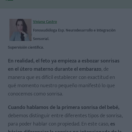
Viviana Castro
Fonoaudióloga Esp. Neurodesarrollo e Integración
Sensorial.
La sonrisa intencionada o sonrisa social
Supervisión científica.
En realidad, el feto ya empieza a esbozar sonrisas
en el útero materno durante el embarazo
, de
Las últimas fases de la vida del feto
manera que es difícil establecer con exactitud en
qué momento nuestro pequeño manifestó lo que
Segunda semana de vida
conocemos como sonrisa.
Quinta o sexta semana de vida
A partir de los tres meses
Cuando hablamos de la primera sonrisa del bebé,
Alrededor de los cinco meses
debemos distinguir entre diferentes tipos de sonrisa,
A los ocho meses
para poder hablar con propiedad. En este caso,
es