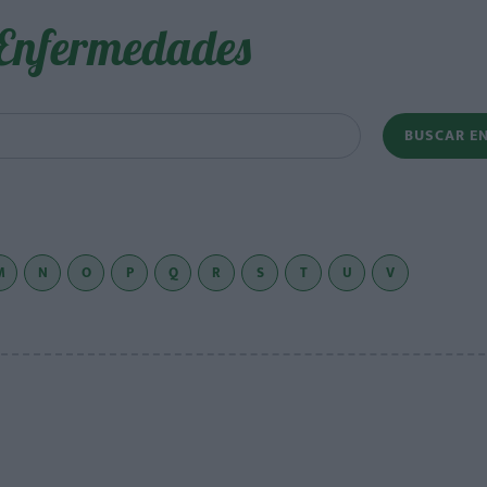
Enfermedades
BUSCAR E
M
N
O
P
Q
R
S
T
U
V