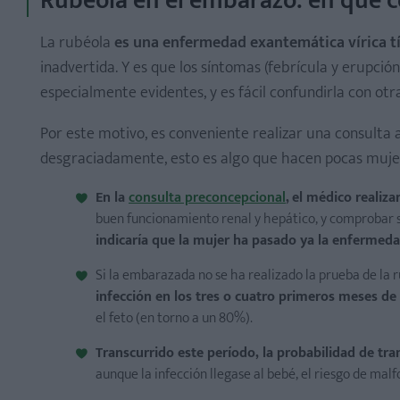
Rubéola en el embarazo: en qué c
La rubéola
es una enfermedad exantemática vírica típ
inadvertida. Y es que los síntomas (febrícula y erupció
especialmente evidentes, y es fácil confundirla con otra
Por este motivo, es conveniente realizar una consulta
desgraciadamente, esto es algo que hacen pocas muje
En la
consulta preconcepcional
,
el médico realiza
buen funcionamiento renal y hepático, y comprobar 
indicaría que la mujer ha pasado ya la enfermeda
Si la embarazada no se ha realizado la prueba de la 
infección en los tres o cuatro primeros meses d
el feto (en torno a un 80%).
Transcurrido este período, la probabilidad de tran
aunque la infección llegase al bebé, el riesgo de malf