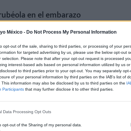
 rubéola en el embarazo
s, y no se han realizado la prueba de la rubéola antes de l
 yo México -
Do Not Process My Personal Information
 la enfermedad?
to opt-out of the sale, sharing to third parties, or processing of your per
 un centro hospitalario
dotado de una unidad de embarazos de alto r
formation for targeted advertising by us, please use the below opt-out s
r selection. Please note that after your opt-out request is processed y
eing interest-based ads based on personal information utilized by us or
ntar averiguar cuándo se ha contraído la infección
, recabando inf
disclosed to third parties prior to your opt-out. You may separately opt-
car el nivel de anticuerpos, con el fin de saber si la infección se ha pr
losure of your personal information by third parties on the IAB’s list of
. This information may also be disclosed by us to third parties on the
IA
Participants
that may further disclose it to other third parties.
natal con los padres para informarles de los riesgos de malfor
l feto.
las ecografías que se realizan durante el embarazo
, por lo que res
l Data Processing Opt Outs
o opt-out of the Sharing of my personal data.