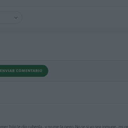
ENVIAR COMENTARIO
r hijo le dio rubeola.. y no me la pego. No se si yo sea inmune.. mi n