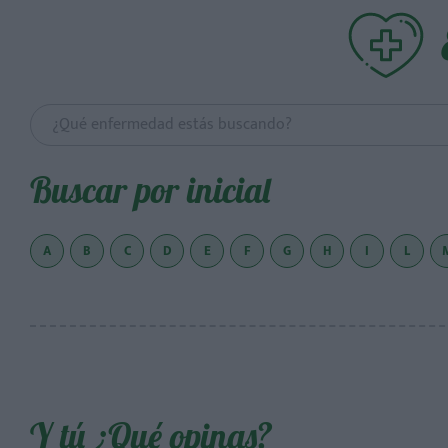
Buscar por inicial
A
B
C
D
E
F
G
H
I
L
Y tú ¿Qué opinas?