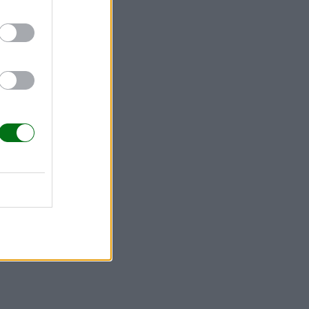
 de las vías
ermedad.
ado a través
 puede
n los
 defensas