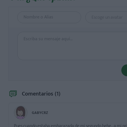
Escoge un avatar
Comentarios (
1
)
GABYCRZ
Pues cuando estaba embarazada de mi segundo bebe.. a mi prime