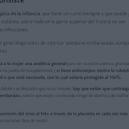
onsiste
ica de la infancia
, que tiene un curso benigno y que puede
n cutánea, sobre todo en la parte superior del tronco) no son
s infecciones.
 al ginecólogo antes de intentar quedarse embarazada, aunqu
res.
rá a la mujer una analítica general
para ver si existe anemia, glucos
si ha padecido toxoplasmosis y
si tiene anticuerpos contra la rubéol
d o que está vacunada, con lo cual estaría protegida al 100%.
rubéola y se descubre que no es inmune,
hay que evitar que contraiga
e embarazo
, puesto que existe un elevado riesgo de aborto o de malf
smisión del virus al feto a través de la placenta es cada vez más
ormaciones deja de existir.