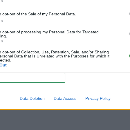
In
portantes
o opt-out of the Sale of my Personal Data.
In
o los lugares masificados,
dado que se transmite fácilmente a través
to opt-out of processing my Personal Data for Targeted
ing.
In
s niños, puesto que son los que más padecen y transmiten la enf
unas sistemáticas de los niños, la cobertura no es total.
o opt-out of Collection, Use, Retention, Sale, and/or Sharing
ersonal Data that Is Unrelated with the Purposes for which it
acunarse contra la rubéola, puede hacerlo, puesto que
el virus inyect
lected.
Out
iesgo
(por ejemplo, si la mujer trabaja en una escuela),
CONFIRM
el ginecólogo
dministración de vitamina C y otros productos antioxidantes, como so
ncionamiento del sistema inmunológico de la mujer, aumentando las
Data Deletion
Data Access
Privacy Policy