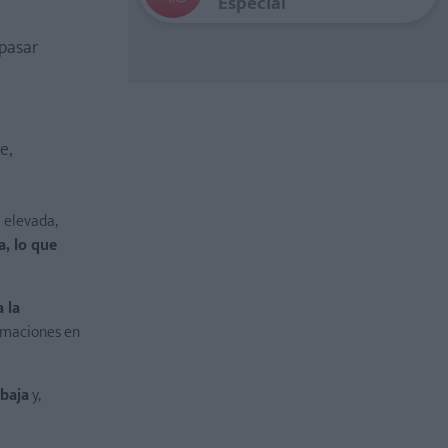
Especial
 pasar
e,
a elevada,
a, lo que
 la
ormaciones en
 baja
y,