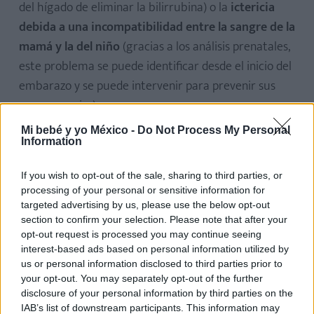
del hígado de eliminar la bilirrubina) o la
ictericia
debida a una incompatibilidad entre la sangre de la
mamá y la del niño
(gracias a los análisis prenatales,
este problema se puede identificar desde el inicio del
embarazo y se puede intervenir para prevenir sus
consecuencias).
Mi bebé y yo México -
Do Not Process My Personal
Information
Cuándo dirigirse al pediatra
If you wish to opt-out of the sale, sharing to third parties, or
Sea cual sea la forma en la que se presente,
la
processing of your personal or sensitive information for
targeted advertising by us, please use the below opt-out
ictericia es un síntoma, pero no debe descuidarse
section to confirm your selection. Please note that after your
ni infravalorarse: por lo tanto, es absolutamente
opt-out request is processed you may continue seeing
necesario someter al niño a una visita del pediatra,
interest-based ads based on personal information utilized by
us or personal information disclosed to third parties prior to
útil para identificar el origen del problema y
your opt-out. You may separately opt-out of the further
resolverlo.
disclosure of your personal information by third parties on the
IAB’s list of downstream participants. This information may