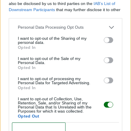
also be disclosed by us to third parties on the
IAB’s List of
Qué sucede si la ictericia aumenta
Downstream Participants
that may further disclose it to other
third parties.
demasiado
Personal Data Processing Opt Outs
La bilirrubina pasa al cerebro y puede dañar
I want to opt-out of the Sharing of my
algunas zonas destinadas al control del
personal data.
Opted In
movimiento
. Por ello, cuando la bilirrubina supera
cierto nivel, se practica una fototerapia: el niño es
I want to opt-out of the Sale of my
Personal Data.
expuesto durante ciertos períodos de tiempo más o
Opted In
menos largos a una luz azulada y de alta densidad,
I want to opt-out of processing my
que descompone la bilirrubina presente en la sangre.
Personal Data for Targeted Advertising.
Opted In
En casos más raros, puede ser necesario administrar
I want to opt-out of Collection, Use,
fármacos y recurrir a transfusiones de sangre.
Retention, Sale, and/or Sharing of my
Personal Data that Is Unrelated with the
Purposes for which it was collected.
Opted Out
(Te interesa:
Enfermedades en bebés
)
CONFIRM