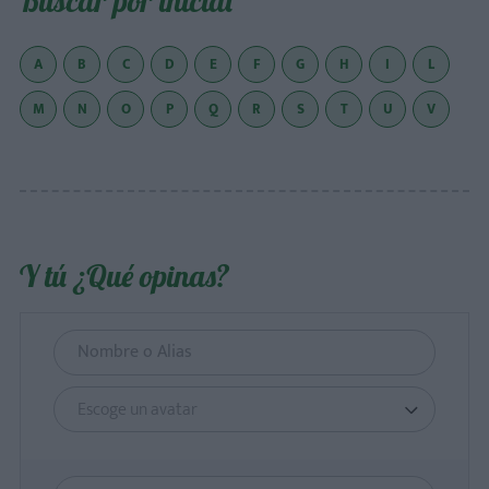
Buscar por inicial
A
B
C
D
E
F
G
H
I
L
M
N
O
P
Q
R
S
T
U
V
Y tú ¿Qué opinas?
Escoge un avatar