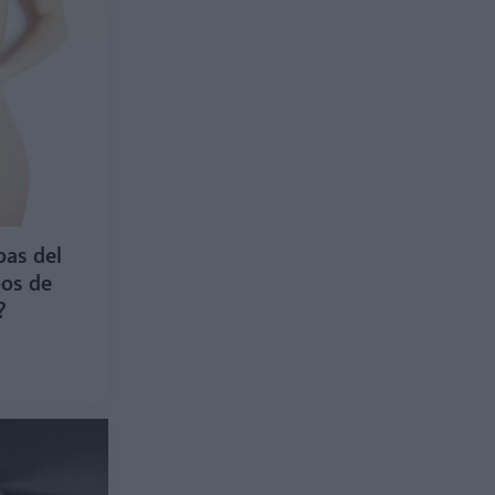
pas del
pos de
?