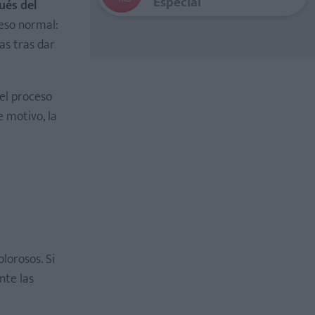
Especial
ués del
eso normal:
as tras dar
 el proceso
e motivo, la
lorosos. Si
nte las