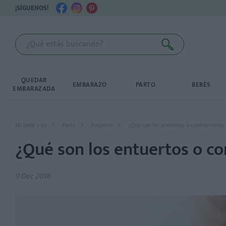
¡SÍGUENOS!
QUEDAR
EMBARAZO
PARTO
BEBÉS
EMBARAZADA
Mi bebé y yo
Parto
Posparto
¿Qué son los entuertos o contracciones
¿Qué son los entuertos o c
9 Dec 2016