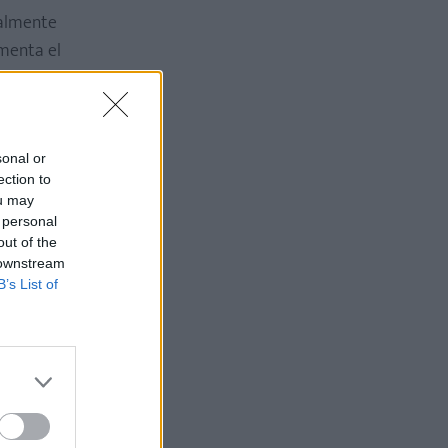
malmente
menta el
su sitio.
cer más de
sonal or
ection to
ou may
 personal
out of the
 downstream
B’s List of
er la vida
adamente, y
haber
ma