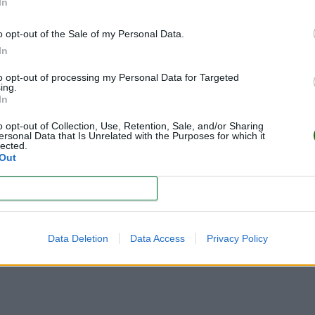
In
o opt-out of the Sale of my Personal Data.
In
to opt-out of processing my Personal Data for Targeted
ing.
In
ado habitual
. Durante este tiempo, se irán produciendo
los 
s suave y menos frecuente al final.
o opt-out of Collection, Use, Retention, Sale, and/or Sharing
ersonal Data that Is Unrelated with the Purposes for which it
lected.
ertos se caracterizan por ser muy intensos y frecuentes. Esta
Out
cinco días después del parto, dependiendo de cada mujer y de
CONFIRM
 en intensidad y en número
hasta que el útero, como ya he
Data Deletion
Data Access
Privacy Policy
días.