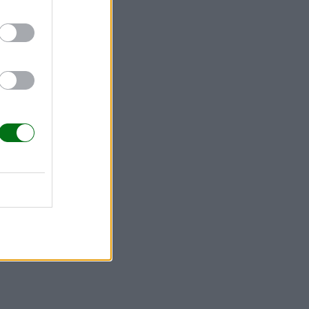
entuertos
 intensidad
 su forma de
mos dicho,