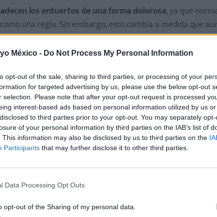
padecen los entuertos de una forma dolorosa
, ya que nor
s, como una regla. Sin embargo, esto cambia a medida que au
o y necesita más contracciones, y más fuertes, para volver a 
niños muy grandes, o gemelos, ya que el útero tuvo que cre
 yo México -
Do Not Process My Personal Information
to opt-out of the sale, sharing to third parties, or processing of your per
mo tratarla?
)
formation for targeted advertising by us, please use the below opt-out s
r selection. Please note that after your opt-out request is processed y
eing interest-based ads based on personal information utilized by us or
disclosed to third parties prior to your opt-out. You may separately opt-
losure of your personal information by third parties on the IAB’s list of
. This information may also be disclosed by us to third parties on the
IA
 abiertos, lo que
provocaría una hemorragia que podría pon
Participants
that may further disclose it to other third parties.
 útero llega a descender hasta la altura del ombligo aproxim
l Data Processing Opt Outs
nsigue desprenderse de los tejidos del embarazo que pueden 
o opt-out of the Sharing of my personal data.
 su tamaño para lograr volver a su estado inicial, de una for