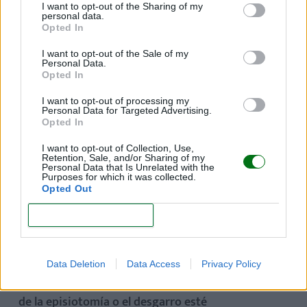
debe tratar. Masajes, vibración, fisioterapia,
I want to opt-out of the Sharing of my
personal data.
trabajo de suelo pélvico
(que también puede estar
Opted In
afectado cuando el bebé nace por cesárea)… Son
I want to opt-out of the Sale of my
cuidados necesarios para recuperarse bien de la
Personal Data.
Opted In
intervención.
I want to opt-out of processing my
Personal Data for Targeted Advertising.
Opted In
¿Cuándo se pueden reiniciar las
I want to opt-out of Collection, Use,
relaciones sexuales?
Retention, Sale, and/or Sharing of my
Personal Data that Is Unrelated with the
Purposes for which it was collected.
La
sexualidad
entendida como mucho más que
Opted Out
penetración
(caricias, estimulación del clítoris, sexo
CONFIRM
oral…) es algo que muchas parejas tienen ganas de
retomar poco después del parto, y no hay problema.
Para retomar la penetración, se recomienda que
Data Deletion
Data Access
Privacy Policy
cese el sangrado, que no haya dolor y que la herida
de la episiotomía o el desgarro esté