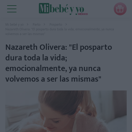

Mi bebé y yo
Parto
Posparto
Nazareth Olivera: "El posparto dura toda la vida; emocionalmente, ya nunca
volvemos a ser las mismas"
Nazareth Olivera: "El posparto
dura toda la vida;
emocionalmente, ya nunca
volvemos a ser las mismas"