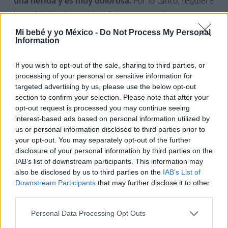
una herida y es muy dolorosa.
Por lo tanto, requiere
los cuidados de una cirugía mayor: mucho reposo,
analgesia, que todo el mundo cuide a la mamá, así
Mi bebé y yo México -
Do Not Process My Personal
Information
como tratar la herida y mantenerla limpia y seca,
que la mamá no esté sentada, sino recostada, que se
If you wish to opt-out of the sale, sharing to third parties, or
levante de lado, sin generar presión abdominal, que
processing of your personal or sensitive information for
se sujete la herida para toser, estornudar y
targeted advertising by us, please use the below opt-out
section to confirm your selection. Please note that after your
levantarse, y, sobre todo,
mucha paciencia y calma.
opt-out request is processed you may continue seeing
interest-based ads based on personal information utilized by
Vuelvo a insistir en que las mamás que han dado a
us or personal information disclosed to third parties prior to
luz por cesárea no se priven de tomar analgesia
your opt-out. You may separately opt-out of the further
para el dolor:
acaban de tener un bebé, con la
disclosure of your personal information by third parties on the
IAB’s list of downstream participants. This information may
exigencia que esto implica, y si además le dan el
also be disclosed by us to third parties on the
IAB’s List of
pecho, el esfuerzo aún es mayor.
Downstream Participants
that may further disclose it to other
third parties.
A largo plazo,
cuando pasan 4-8 semanas y la herida
Personal Data Processing Opt Outs
ya está cerrada y cicatrizada del todo, también se