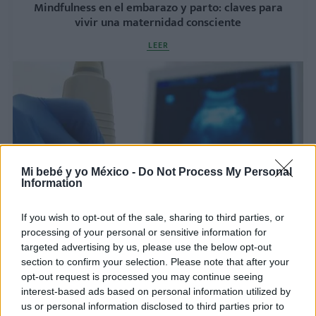
Mindfulness en el embarazo y parto: claves para
vivir una maternidad consciente
LEER
Mi bebé y yo México -
Do Not Process My Personal
Information
If you wish to opt-out of the sale, sharing to third parties, or
Diseñan una 'app' para ver al bebé en 3D, 4D y
processing of your personal or sensitive information for
Full HD
targeted advertising by us, please use the below opt-out
section to confirm your selection. Please note that after your
LEER
opt-out request is processed you may continue seeing
interest-based ads based on personal information utilized by
us or personal information disclosed to third parties prior to