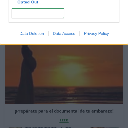
Opted Out
CONFIRM
¿Conoces el síndrome de Couvade? Es un
"embarazo" en hombres
LEER
Data Deletion
Data Access
Privacy Policy
¡Prepárate para el documental de tu embarazo!
LEER