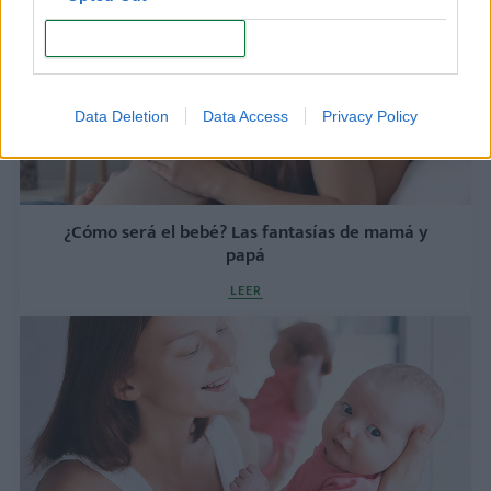
CONFIRM
Data Deletion
Data Access
Privacy Policy
¿Cómo será el bebé? Las fantasías de mamá y
papá
LEER