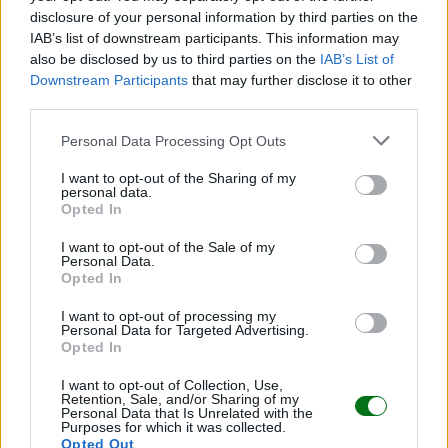
disclosure of your personal information by third parties on the
IAB’s list of downstream participants. This information may
also be disclosed by us to third parties on the
Las reglas para tener un embarazo sin ansiedad
IAB’s List of
Downstream Participants
that may further disclose it to other
LEER
third parties.
Personal Data Processing Opt Outs
I want to opt-out of the Sharing of my
personal data.
Opted In
I want to opt-out of the Sale of my
Personal Data.
Opted In
I want to opt-out of processing my
Personal Data for Targeted Advertising.
Opted In
La influencia de tus emociones en el bebé
I want to opt-out of Collection, Use,
LEER
Retention, Sale, and/or Sharing of my
Personal Data that Is Unrelated with the
Purposes for which it was collected.
Opted Out