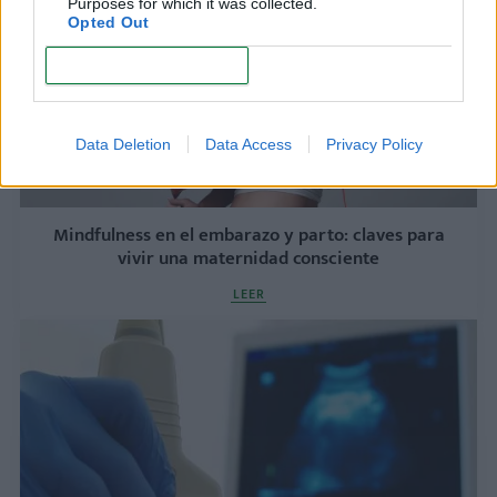
Purposes for which it was collected.
Opted Out
CONFIRM
Data Deletion
Data Access
Privacy Policy
Mindfulness en el embarazo y parto: claves para
vivir una maternidad consciente
LEER