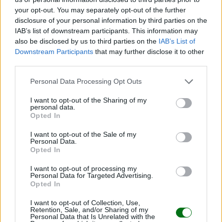
your opt-out. You may separately opt-out of the further
Ansiedad en el embarazo: aprende a reconocerla
disclosure of your personal information by third parties on the
y controlarla
IAB’s list of downstream participants. This information may
also be disclosed by us to third parties on the
IAB’s List of
LEER
Downstream Participants
that may further disclose it to other
third parties.
Personal Data Processing Opt Outs
I want to opt-out of the Sharing of my
personal data.
Opted In
I want to opt-out of the Sale of my
Personal Data.
Opted In
I want to opt-out of processing my
Bebés arco iris: las fotos más bonitas y emotivas
Personal Data for Targeted Advertising.
Opted In
LEER
I want to opt-out of Collection, Use,
Retention, Sale, and/or Sharing of my
Personal Data that Is Unrelated with the