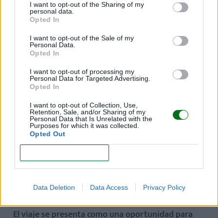
I want to opt-out of the Sharing of my
¿Por qué es bueno viajar con el bebé?
personal data.
Opted In
¿Nos podrías exponer algunas razones
para animar a aquellos padres o
I want to opt-out of the Sale of my
Personal Data.
madres que tienen dudas?
Opted In
La mayoría de la gente ignora que
viajar aporta
I want to opt-out of processing my
Personal Data for Targeted Advertising.
muchos beneficios para los bebés,
pues consideran
Opted In
que son demasiados pequeños para comprender lo
I want to opt-out of Collection, Use,
Retention, Sale, and/or Sharing of my
que sucede a su alrededor.
Personal Data that Is Unrelated with the
Purposes for which it was collected.
Opted Out
Es preciso saber que, desde que nacen, el cerebro de
nuestros pequeños está en constante desarrollo.
CONFIRM
Durante el viaje, y a través de todos esos nuevos
estímulos que reciben, no estaremos haciendo otra
Data Deletion
Data Access
Privacy Policy
cosa que fomentarlo.
El viaje se presenta como una oportunidad para