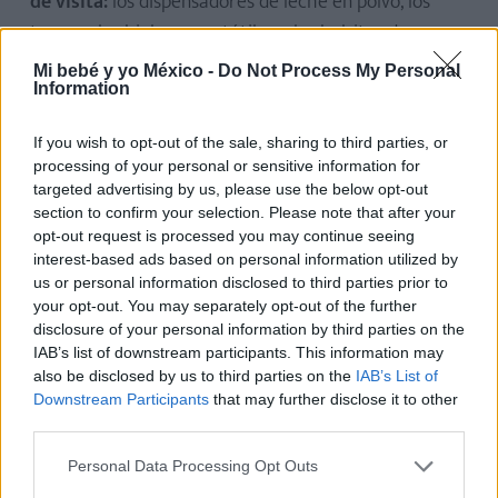
de visita:
los dispensadores de leche en polvo, los
termos, las hieleras portátiles o las bolsitas de
comida reutilizables suelen ser buenos aliados.
Mi bebé y yo México -
Do Not Process My Personal
Information
A nosotros, al menos, siempre nos han calentado los
purés en todo tipo de establecimientos allá donde
If you wish to opt-out of the sale, sharing to third parties, or
processing of your personal or sensitive information for
íbamos.
targeted advertising by us, please use the below opt-out
section to confirm your selection. Please note that after your
Igualmente, y con este tema,
es bueno reservar un
opt-out request is processed you may continue seeing
alojamiento que cuente con lo necesario en virtud
interest-based ads based on personal information utilized by
us or personal information disclosed to third parties prior to
de sus necesidades.
Por ejemplo, un refrigerador,
your opt-out. You may separately opt-out of the further
estufa, microondas, etc.
disclosure of your personal information by third parties on the
IAB’s list of downstream participants. This information may
Y, a medida que los peques van teniendo edad,
no
also be disclosed by us to third parties on the
IAB’s List of
duden en hacerlos degustar con ustedes algunos
Downstream Participants
that may further disclose it to other
third parties.
platos locales,
¡ya que es algo que les encanta!
Personal Data Processing Opt Outs