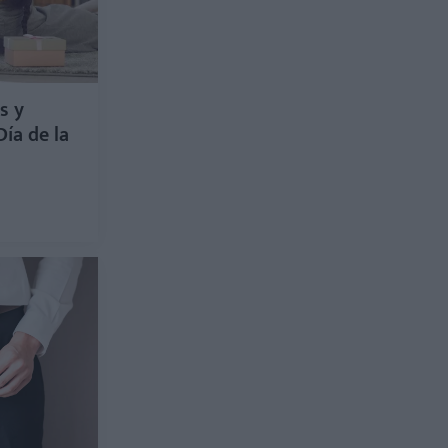
s y
Día de la