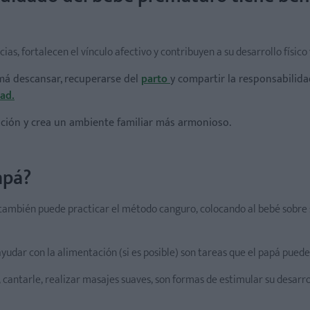
icias, fortalecen el vínculo afectivo y contribuyen a su desarrollo físic
má descansar, recuperarse del
parto
y compartir la responsabilida
dad.
lación y crea un ambiente familiar más armonioso.
apá?
 también puede practicar el método canguro, colocando al bebé sobre
udar con la alimentación (si es posible) son tareas que el papá puede 
, cantarle, realizar masajes suaves, son formas de estimular su desarro