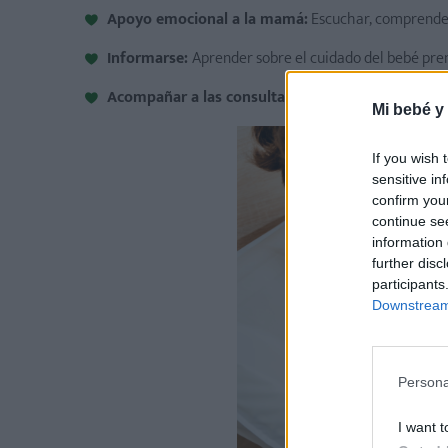
Apoyo emocional a la mamá:
Escuchar, comprender
Informarse:
Aprender sobre el cuidado del bebé prem
Acompañar a las consultas médicas:
Participar en 
Mi bebé y
If you wish 
sensitive in
confirm you
continue se
information 
further disc
participants
Downstream 
Persona
I want t