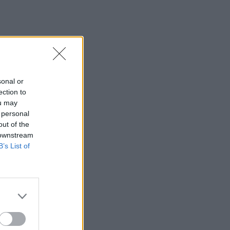
sonal or
ection to
ou may
 personal
out of the
 downstream
B’s List of