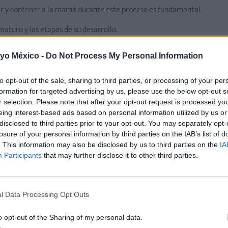
 y contener a la mamá durante este proceso es fundamental.
aturo y las etapas de su desarrollo.
las visitas al pediatra y hacer preguntas.
 yo México -
Do Not Process My Personal Information
to opt-out of the sale, sharing to third parties, or processing of your per
formation for targeted advertising by us, please use the below opt-out s
r selection. Please note that after your opt-out request is processed y
eing interest-based ads based on personal information utilized by us or
disclosed to third parties prior to your opt-out. You may separately opt-
losure of your personal information by third parties on the IAB’s list of
. This information may also be disclosed by us to third parties on the
IA
Participants
that may further disclose it to other third parties.
l Data Processing Opt Outs
o opt-out of the Sharing of my personal data.