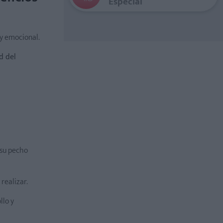
Especial
o y emocional.
d del
 su pecho
realizar.
llo y