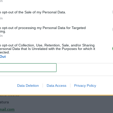
In
o opt-out of the Sale of my Personal Data.
In
to opt-out of processing my Personal Data for Targeted
ing.
In
tuar con un bebé tan pequeño, pero recuerda que tu contacto es fund
o opt-out of Collection, Use, Retention, Sale, and/or Sharing
ersonal Data that Is Unrelated with the Purposes for which it
lected.
te y cómo puedes ayudarla.
Out
des en buscar información o consultar con profesionales.
CONFIRM
fundamental. Tu amor, presencia y apoyo harán una gran di
Data Deletion
Data Access
Privacy Policy
ntino Robles
atura
mail.com