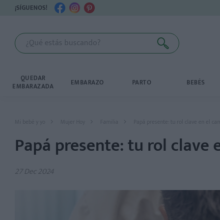
¡SÍGUENOS!
QUEDAR
EMBARAZO
PARTO
BEBÉS
EMBARAZADA
Mi bebé y yo
Mujer Hoy
Familia
Papá presente: tu rol clave en el c
Papá presente: tu rol clave
27 Dec 2024