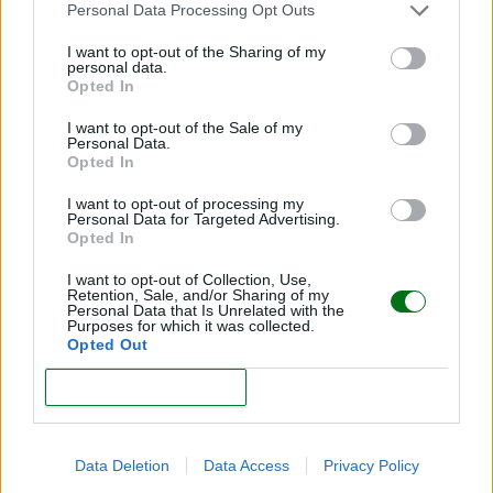
Personal Data Processing Opt Outs
LEER
I want to opt-out of the Sharing of my
personal data.
Opted In
I want to opt-out of the Sale of my
Personal Data.
Opted In
I want to opt-out of processing my
Personal Data for Targeted Advertising.
Opted In
I want to opt-out of Collection, Use,
Retention, Sale, and/or Sharing of my
La piel del bebé, los productos que necesita
Personal Data that Is Unrelated with the
Purposes for which it was collected.
Opted Out
LEER
CONFIRM
Data Deletion
Data Access
Privacy Policy