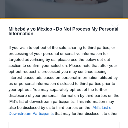
Ventanas de sueño: Ayudar a tu bebé a dormir
Mi bebé y yo México -
Do Not Process My Personal
mejor
Information
LEER
If you wish to opt-out of the sale, sharing to third parties, or
processing of your personal or sensitive information for
targeted advertising by us, please use the below opt-out
section to confirm your selection. Please note that after your
opt-out request is processed you may continue seeing
interest-based ads based on personal information utilized by
us or personal information disclosed to third parties prior to
your opt-out. You may separately opt-out of the further
disclosure of your personal information by third parties on the
IAB’s list of downstream participants. This information may
also be disclosed by us to third parties on the
IAB’s List of
Downstream Participants
that may further disclose it to other
third parties.
¿Cuándo es recomendable cortar el frenillo
lingual?