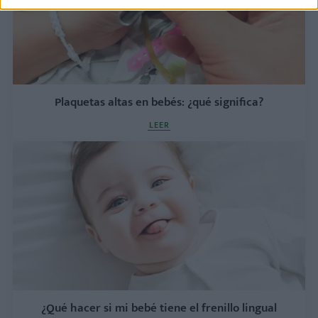
Plaquetas altas en bebés: ¿qué significa?
LEER
¿Qué hacer si mi bebé tiene el frenillo lingual