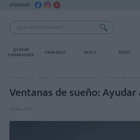
¡SÍGUENOS!
QUEDAR
EMBARAZO
PARTO
BEBÉS
EMBARAZADA
Mi bebé y yo
Bebés
Salud y bienestar del bebé
Ventanas de sueño: A
Ventanas de sueño: Ayudar 
9 Mar 2026