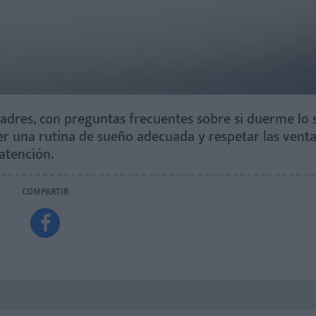
adres, con preguntas frecuentes sobre si duerme lo s
r una rutina de sueño adecuada y respetar las vent
atención.
COMPARTIR
