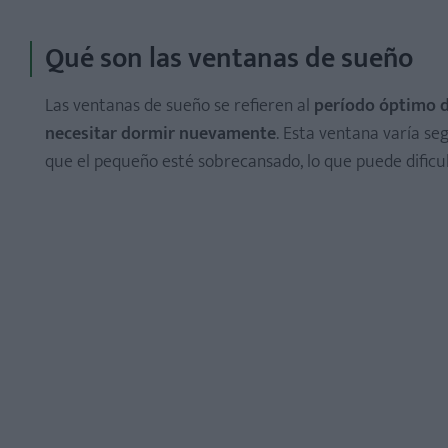
Qué son las ventanas de sueño
Las ventanas de sueño se refieren al
período óptimo d
necesitar dormir nuevamente
. Esta ventana varía se
Recién nacidos (0-3 meses)
que el pequeño esté sobrecansado, lo que puede dificu
Bebés de 4 a 6 meses
Bebés de 6 a 8 meses
Bebés de 8 a 12 meses
Bebés de 12 a 18 meses
Bebés de 18 meses a 24 meses
Niños de 2 a 3 años