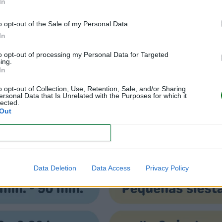
In
nera estricta?
o opt-out of the Sale of my Personal Data.
In
to opt-out of processing my Personal Data for Targeted
ing.
In
o opt-out of Collection, Use, Retention, Sale, and/or Sharing
ersonal Data that Is Unrelated with the Purposes for which it
lected.
Out
CONFIRM
Data Deletion
Data Access
Privacy Policy