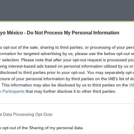
se sólida en la literatura científica debido a la gran variab
 yo México -
Do Not Process My Personal Information
 en una herramienta muy útil en las consultas pediátricas. Y 
 a los padres a identificar y satisfacer las necesidades específ
to opt-out of the sale, sharing to third parties, or processing of your per
 de sueño y, por ende, su bienestar general.
formation for targeted advertising by us, please use the below opt-out s
antes?
r selection. Please note that after your opt-out request is processed y
eing interest-based ads based on personal information utilized by us or
 mi bebé?
 del bebé
disclosed to third parties prior to your opt-out. You may separately opt-
ño?
losure of your personal information by third parties on the IAB’s list of
nte su ventana de sueño?
. This information may also be disclosed by us to third parties on the
IA
 de sueño según la edad. Está basada en el promedio de horas
Participants
that may further disclose it to other third parties.
ida que mi bebé crece?
r de nuevo.
as de sueño?
del bebé y pueden ajustarse ligeramente de acuerdo con las 
l Data Processing Opt Outs
rno?
o opt-out of the Sharing of my personal data.
o de mi bebé?