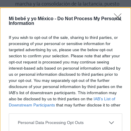
marcha y la consolidación de la lactancia, puesto
que las distintas modalidades de succión pueden
confundirle.
Mi bebé y yo México -
Do Not Process My Personal
Information
Si el bebé no está interesado en el chupón, no
hay que insistir
. Y, si durante el sueño, se le sale
If you wish to opt-out of the sale, sharing to third parties, or
de la boca, tampoco hay que volver a ponérselo.
processing of your personal or sensitive information for
targeted advertising by us, please use the below opt-out
.........
section to confirm your selection. Please note that after your
opt-out request is processed you may continue seeing
¿Tu bebé duerme bien o tienes alguna inquietud
interest-based ads based on personal information utilized by
us or personal information disclosed to third parties prior to
con respecto a su sueño? ¿Cuáles son tus rituales
your opt-out. You may separately opt-out of the further
de las buenas noches?
¡Déjanos tu comentario!
disclosure of your personal information by third parties on the
IAB’s list of downstream participants. This information may
also be disclosed by us to third parties on the
IAB’s List of
ELENA RUIZ
Downstream Participants
that may further disclose it to other
Periodista especializada en
third parties.
parenting, infancia y crianza
Personal Data Processing Opt Outs
Elena Ruiz