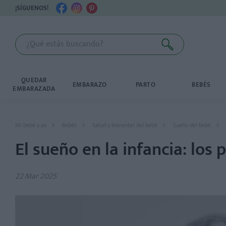
¡SÍGUENOS!
QUEDAR
EMBARAZO
PARTO
BEBÉS
EMBARAZADA
Mi bebé y yo
Bebés
Salud y bienestar del bebé
Sueño del bebé
El sueño en la infancia: los
22 Mar 2025