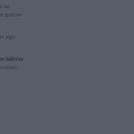
e las
ue quieren
er algo
en hábitos
no comen