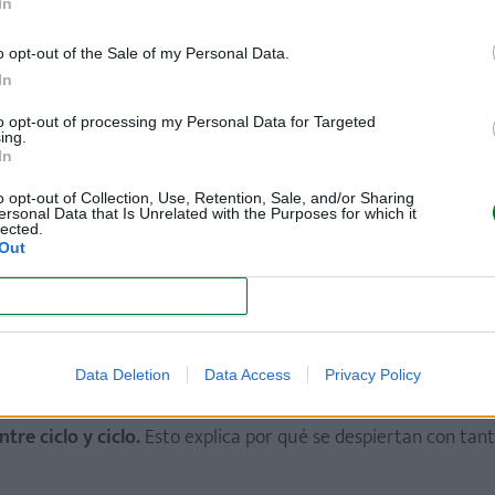
In
o opt-out of the Sale of my Personal Data.
In
to opt-out of processing my Personal Data for Targeted
ing.
In
o opt-out of Collection, Use, Retention, Sale, and/or Sharing
ersonal Data that Is Unrelated with the Purposes for which it
ierten tanto por la noche?
lected.
Out
que se suceden a lo largo de la noche.
En los adultos, los cicl
CONFIRM
los niños, es de 30-40 minutos.
despertar.
Mientras que los adultos somos capaces de volver
Data Deletion
Data Access
Privacy Policy
s estiramos un poco, pero sin llegar a despertarnos), muchas
tre ciclo y ciclo.
Esto explica por qué se despiertan con tan