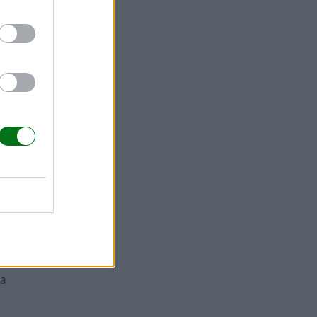
os tienen
 a
 veces,
los
ta