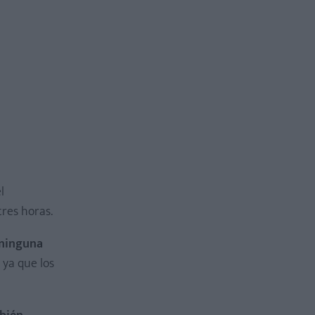
l
tres horas.
 ninguna
 ya que los