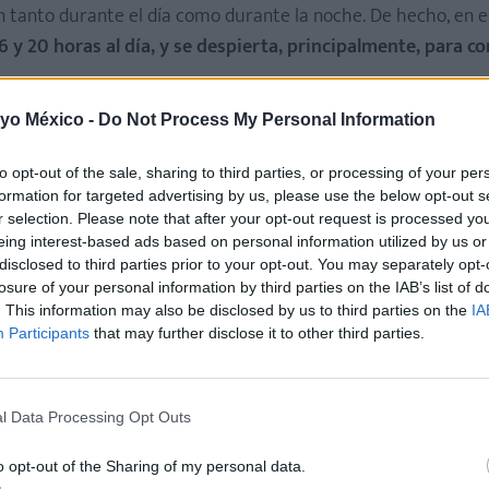
 tanto durante el día como durante la noche. De hecho, en e
 y 20 horas al día, y se despierta, principalmente, para c
iar entre la luz y la oscuridad, y esto hace que empiece a t
 yo México -
Do Not Process My Personal Information
tad de los bebés, ya son capaces de aguantar entre cuatro y 
to opt-out of the sale, sharing to third parties, or processing of your per
formation for targeted advertising by us, please use the below opt-out s
 de vigilia-sueño, que son los que marcan que el sueño del 
r selection. Please note that after your opt-out request is processed y
 embargo, no será hasta los dos o tres años cuando los padre
eing interest-based ads based on personal information utilized by us or
jos, y puedan empezar a descansar mejor.
disclosed to third parties prior to your opt-out. You may separately opt-
losure of your personal information by third parties on the IAB’s list of
. This information may also be disclosed by us to third parties on the
IA
Participants
that may further disclose it to other third parties.
l Data Processing Opt Outs
o opt-out of the Sharing of my personal data.