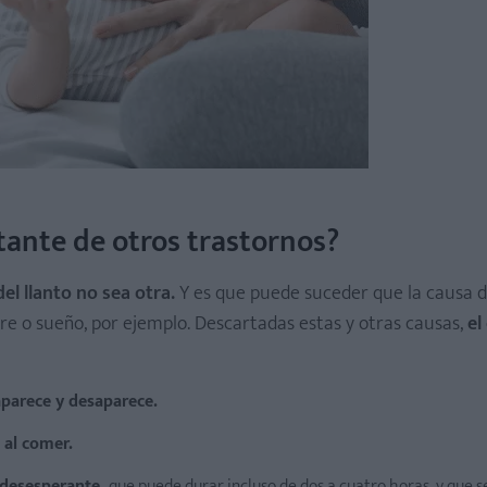
ctante de otros trastornos?
el llanto no sea otra.
Y es que puede suceder que la causa de
re o sueño, por ejemplo. Descartadas estas y otras causas,
el
aparece y desaparece.
 al comer.
y desesperante,
que puede durar incluso de dos a cuatro horas, y que s