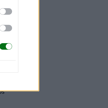
uelen
, y suelen
da.
Gana
 un cólico o
os