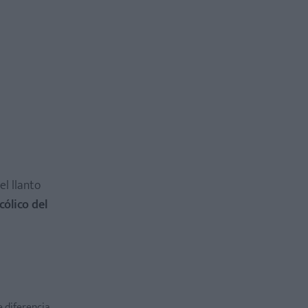
l llanto
 cólico del
e diferencia