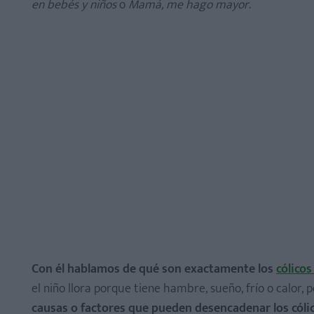
en bebés y niños
o
Mamá, me hago mayor
.
Con él hablamos de qué son exactamente los
cólicos
el niño llora porque tiene hambre, sueño, frío o calor,
causas o factores que pueden desencadenar los cólic