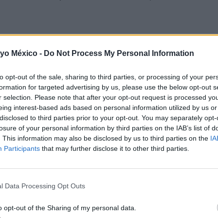
 del lactante?
 yo México -
Do Not Process My Personal Information
de los recién nacidos. El sistema digestivo es el único órg
to opt-out of the sale, sharing to third parties, or processing of your per
un conjunto de molestias digestivas que se producen desde el
formation for targeted advertising by us, please use the below opt-out s
aptación del recién nacido al medio extrauterino.
r selection. Please note that after your opt-out request is processed y
eing interest-based ads based on personal information utilized by us or
disclosed to third parties prior to your opt-out. You may separately opt-
losure of your personal information by third parties on the IAB’s list of
. This information may also be disclosed by us to third parties on the
IA
Participants
that may further disclose it to other third parties.
l Data Processing Opt Outs
o opt-out of the Sharing of my personal data.