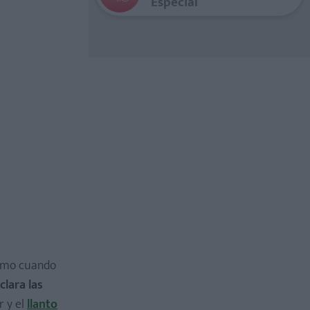
Especial
mo cuando
lara las
r y el
llanto