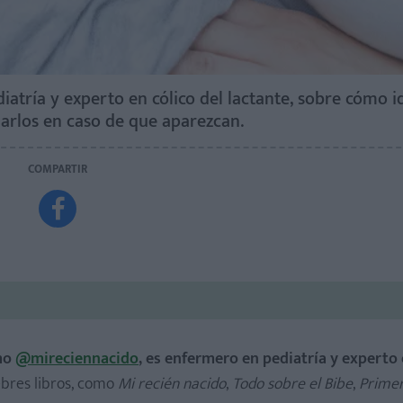
ría y experto en cólico del lactante, sobre cómo id
viarlos en caso de que aparezcan.
COMPARTIR

omo
@mireciennacido
, es enfermero en pediatría y experto 
bres libros, como
Mi recién nacido
,
Todo sobre el Bibe
,
Primer