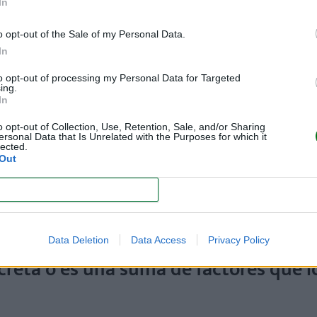
In
o opt-out of the Sale of my Personal Data.
In
to opt-out of processing my Personal Data for Targeted
ing.
ué darse en todos los niños por igual, ni todos los días. Pero
s
In
s semanas. Suelen ser más frecuentes entre los 15 y 45 días
o opt-out of Collection, Use, Retention, Sale, and/or Sharing
manera espontánea.
ersonal Data that Is Unrelated with the Purposes for which it
lected.
Out
cede, el bebé se muestra normal, y come y actúa como si na
ultad de los padres para identificar si se trata, en efecto, de
CONFIRM
Data Deletion
Data Access
Privacy Policy
creta o es una suma de factores que l