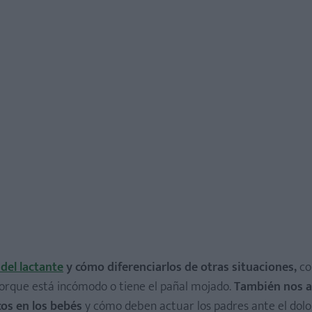
 del lactante
y cómo diferenciarlos de otras situaciones,
co
 porque está incómodo o tiene el pañal mojado.
También nos ac
os en los bebés
y cómo deben actuar los padres ante el dolo