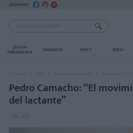
¡SÍGUENOS!
QUEDAR
EMBARAZO
PARTO
BEBÉS
EMBARAZADA
Mi bebé y yo
Bebés
Salud y bienestar del bebé
Pedro Camacho: “El mo
Pedro Camacho: “El movimien
del lactante”
2 Dec 2025