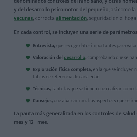
denominados controles del niño sano, y otras nomen
y del desarrollo psicomotor del pequeño
, así como l
vacunas
, correcta
alimentación
, seguridad en el hogar
En cada control, se incluyen una serie de parámetros
Entrevista,
que recoge datos importantes para valor
Valoración del
desarrollo
,
comprobando que se han a
Exploración física completa,
en la que se incluyen 
tablas de referencia de cada edad.
Técnicas,
tanto las que se tienen que realizar como la
Consejos,
que abarcan muchos aspectos y que se ir
La pauta más generalizada en los controles de salud 
mes y 12º mes.