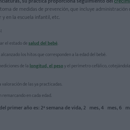
claturas, su práctica proporciona seguimiento del
crecimi
a toma de medidas de prevención, que incluye administración 
 y en la escuela infantil, etc.
:
ar el estado de
salud del bebé
.
lcanzado los hitos que corresponden a la edad del bebé.
mediciones de la
longitud, el peso
y el perímetro cefálico, cotejándola
 valoración de las ya practicadas.
án remarcando en cada edad.
del primer año es: 2ª semana de vida, 2º mes, 4º mes, 6º m