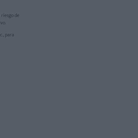
l riesgo de
ivo.
c., para