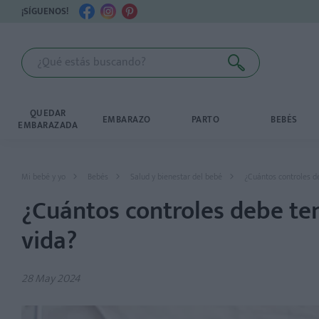
¡SÍGUENOS!
QUEDAR
EMBARAZO
PARTO
BEBÉS
EMBARAZADA
Mi bebé y yo
Bebés
Salud y bienestar del bebé
¿Cuántos controles d
¿Cuántos controles debe ten
vida?
28 May 2024