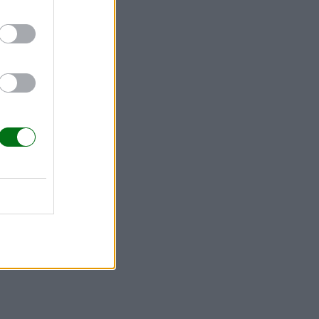
s.
lasia de
exploración
algas y
genitales,
hernias
ita y del