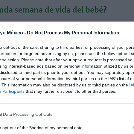
nda semana de vida del bebé
?
ana de vida, se hablará:
 yo México -
Do Not Process My Personal Information
o
de la familia
, y de la presencia de signos de fatiga o de
depresión m
to opt-out of the sale, sharing to third parties, or processing of your per
nica de
amamantamiento
,
que, durante los primeros seis meses de vi
formation for targeted advertising by us, please use the below opt-out s
upón, que nunca debe ser endulzado.
r selection. Please note that after your opt-out request is processed y
eing interest-based ads based on personal information utilized by us or
gurgitaciones (bocanadas),
que, si son en pequeña cantidad y no afec
disclosed to third parties prior to your opt-out. You may separately opt-
saparecer. Si no es así, deberán ser atendidas médicamente (
reflujo
losure of your personal information by third parties on the IAB’s list of
ue, en la mayoría de las veces, se trata de una dificultad para defe
. This information may also be disclosed by us to third parties on the
IA
Participants
that may further disclose it to other third parties.
ad de
celos
en los hermanos mayores,
así como la presencia de taba
l Data Processing Opt Outs
 pediatra valorará:
o opt-out of the Sharing of my personal data.
de
ictericia
o angiomas, así como del
ombligo
, ante la posible caíd