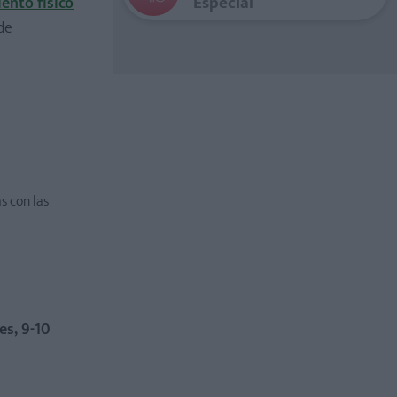
Especial
ento físico
de
s con las
es, 9-10º