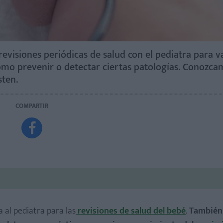
evisiones periódicas de salud con el pediatra para va
 como prevenir o detectar ciertas patologías. Conozc
sten.
COMPARTIR

 al pediatra para las
revisiones de salud del bebé
.
También