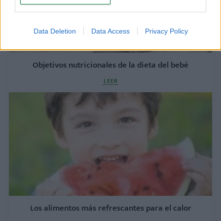
Data Deletion
Data Access
Privacy Policy
Objetivos nutricionales de la dieta del bebé
LEER
Los alimentos más refrescantes para el calor