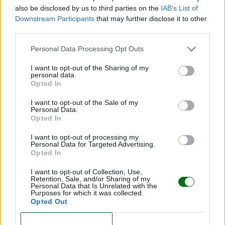
LEER
also be disclosed by us to third parties on the
IAB’s List of
Downstream Participants
that may further disclose it to other
third parties.
Personal Data Processing Opt Outs
I want to opt-out of the Sharing of my
personal data.
Opted In
I want to opt-out of the Sale of my
Personal Data.
Opted In
La importancia del hierro en la dieta del niño
I want to opt-out of processing my
Personal Data for Targeted Advertising.
Opted In
LEER
I want to opt-out of Collection, Use,
Retention, Sale, and/or Sharing of my
Personal Data that Is Unrelated with the
Purposes for which it was collected.
Opted Out
CONFIRM