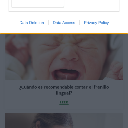
CONFIRM
mejor
LEER
Data Deletion
Data Access
Privacy Policy
¿Cuándo es recomendable cortar el frenillo
lingual?
LEER