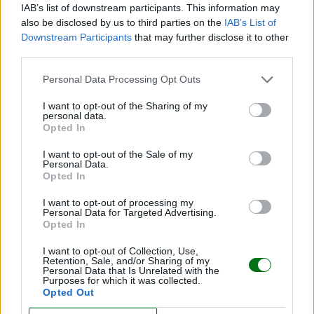
IAB’s list of downstream participants. This information may
also be disclosed by us to third parties on the
IAB’s List of
Downstream Participants
that may further disclose it to other
third parties.
Atragantamiento en bebés: qué hacer y cómo
Personal Data Processing Opt Outs
actuar de forma segura
I want to opt-out of the Sharing of my
personal data.
LEER
Opted In
I want to opt-out of the Sale of my
Personal Data.
Opted In
I want to opt-out of processing my
Personal Data for Targeted Advertising.
Opted In
I want to opt-out of Collection, Use,
Retention, Sale, and/or Sharing of my
Personal Data that Is Unrelated with the
Purposes for which it was collected.
Opted Out
Ventanas de sueño: Ayudar a tu bebé a dormir