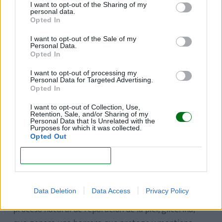
I want to opt-out of the Sharing of my
personal data.
Opted In
I want to opt-out of the Sale of my
Personal Data.
Opted In
I want to opt-out of processing my
Personal Data for Targeted Advertising.
Opted In
I want to opt-out of Collection, Use,
Retention, Sale, and/or Sharing of my
Personal Data that Is Unrelated with the
Purposes for which it was collected.
Opted Out
La pomada reparadora Aquaphor® es ideal para
CONFIRM
proteger la delicada piel de tu bebé
ayudando a
prevenir que se reseque o se roce, especialmente en
Data Deletion
Data Access
Privacy Policy
la zona del pañal. Contiene pantenol, que ayuda al
proceso natural de reparación de la piel, glicerina,