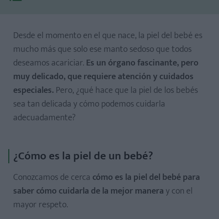
Desde el momento en el que nace, la piel del bebé es
mucho más que solo ese manto sedoso que todos
deseamos acariciar.
Es un órgano fascinante, pero
Es una barrera protectora aún en desarrollo
muy delicado, que requiere atención y cuidados
Es muy sensible
especiales.
Pero, ¿qué hace que la piel de los bebés
Tiene un ph5 que hay que respetar
sea tan delicada y cómo podemos cuidarla
adecuadamente?
¿Cómo es la piel de un bebé?
El momento del baño
El cambio de pañal
Conozcamos de cerca
cómo es la piel del bebé para
El momento del masaje
saber cómo cuidarla de la mejor manera
y con el
mayor respeto.