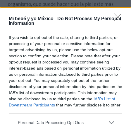
organismo, que puede hacer que la piel esté más
vulnerable.
Mi bebé y yo México -
Do Not Process My Personal
Information
Para prevenir esta irritación y las rozaduras,
es
básico cambiar el pañal del bebé con mucha
If you wish to opt-out of the sale, sharing to third parties, or
frecuencia
, sin esperar a que esté sucio. De este
processing of your personal or sensitive information for
modo, la piel permanecerá menos tiempo en
targeted advertising by us, please use the below opt-out
section to confirm your selection. Please note that after your
contacto con la humedad.
opt-out request is processed you may continue seeing
interest-based ads based on personal information utilized by
También debes secar muy bien la piel después de
us or personal information disclosed to third parties prior to
limpiarla
y utilizar para su cuidado un producto
your opt-out. You may separately opt-out of the further
disclosure of your personal information by third parties on the
específico y adecuado.
IAB’s list of downstream participants. This information may
also be disclosed by us to third parties on the
IAB’s List of
Downstream Participants
that may further disclose it to other
third parties.
Personal Data Processing Opt Outs