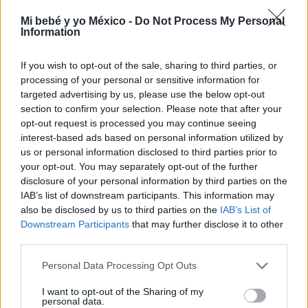
¿Equipo en la crianza o presión maternal? El rol
del padre bajo la lupa
Mi bebé y yo México -
Do Not Process My Personal
Information
LEER
If you wish to opt-out of the sale, sharing to third parties, or
processing of your personal or sensitive information for
targeted advertising by us, please use the below opt-out
section to confirm your selection. Please note that after your
opt-out request is processed you may continue seeing
interest-based ads based on personal information utilized by
us or personal information disclosed to third parties prior to
your opt-out. You may separately opt-out of the further
disclosure of your personal information by third parties on the
IAB’s list of downstream participants. This information may
also be disclosed by us to third parties on the
IAB’s List of
¿Por qué el verano es el mejor momento para
Downstream Participants
that may further disclose it to other
fortalecer el vínculo con nuestros hijos?
third parties.
LEER
Personal Data Processing Opt Outs
I want to opt-out of the Sharing of my
personal data.