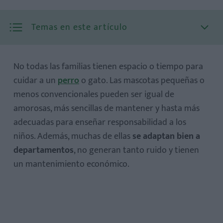
Temas en este artículo
No todas las familias tienen espacio o tiempo para
cuidar a un
perro
o gato. Las mascotas pequeñas o
menos convencionales pueden ser igual de
1. Hámster: pequeño, curioso y divertido
amorosas, más sencillas de mantener y hasta más
2. Conejillo de indias o cobaya
adecuadas para enseñar responsabilidad a los
3. Peces de colores
niños. Además, muchas de ellas
se adaptan bien a
4. Tortuga
departamentos
, no generan tanto ruido y tienen
5. Hurón
un mantenimiento económico.
6. Gecko o lagartija leopardo
7. Conejo