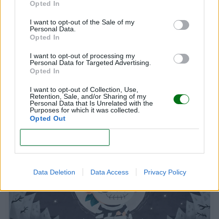
Opted In
I want to opt-out of the Sale of my
Personal Data.
Opted In
I want to opt-out of processing my
Personal Data for Targeted Advertising.
Opted In
I want to opt-out of Collection, Use,
Papá presente: tu rol clave en el camino del bebé
Retention, Sale, and/or Sharing of my
prematuro
Personal Data that Is Unrelated with the
Purposes for which it was collected.
LEER
Opted Out
CONFIRM
Data Deletion
Data Access
Privacy Policy