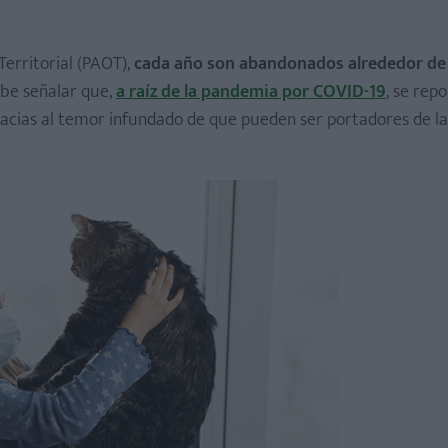
erritorial (PAOT),
cada año son abandonados alrededor de
abe señalar que,
a raíz de la pandemia por COVID-19
, se rep
cias al temor infundado de que pueden ser portadores de la
e debes cumplir
ñero peludo
a
ción de animales abandonados?