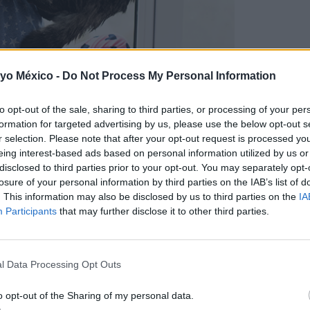
 yo México -
Do Not Process My Personal Information
to opt-out of the sale, sharing to third parties, or processing of your per
ebemos tomar con nuestras mascotas?
)
formation for targeted advertising by us, please use the below opt-out s
r selection. Please note that after your opt-out request is processed y
a que son adquiridos como un regalo y abandonados a su sue
eing interest-based ads based on personal information utilized by us or
disclosed to third parties prior to your opt-out. You may separately opt-
legan al primer año de vida.
losure of your personal information by third parties on the IAB’s list of
. This information may also be disclosed by us to third parties on the
IA
Participants
that may further disclose it to other third parties.
cotas
scota:
l Data Processing Opt Outs
 a la familia de mejorar la calidad de vida del nuevo animal
y pe
o opt-out of the Sharing of my personal data.
e un vínculo afectivo con él.