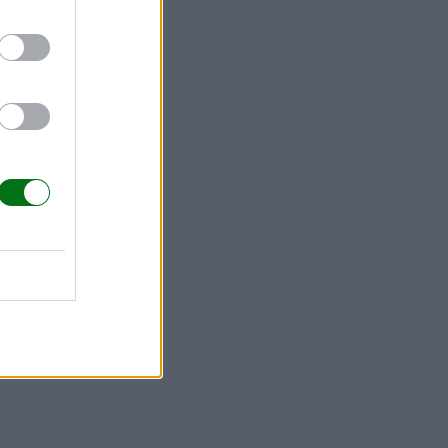
os
, y se
en las mismas
fugios,
ícil.
sables del
 desarrollar