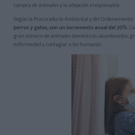
compra de animales y la adopción irresponsable.
Investiga y decide
Según la Procuraduría Ambiental y del Ordenamiento T
Tres caminos para la adopción
perros y gatos, con un incremento anual del 20%
. C
gran número de animales domésticos abandonados, gra
Dependiendo la vía que elijas, serán los requisitos qu
enfermedad y contagiar a los humanos.
Si eliges un refugio, el proceso será estricto
Destina un espacio en tu hogar para tu nuevo compa
Tener una mascota es una responsabilidad de por vid
¿De qué otras formas puedo contribuir a la disminu