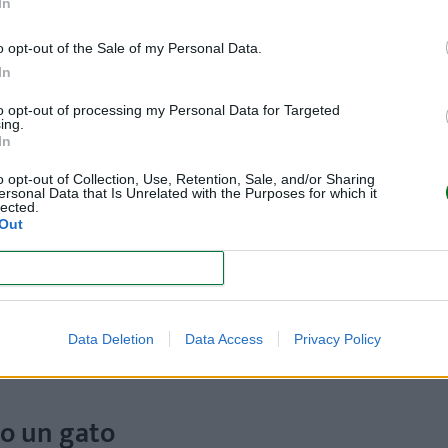
In
e animales, en su mayoría saturadas de perros y gatos abandonad
o opt-out of the Sale of my Personal Data.
 calle.
In
 que viven en situación de calle
-la tasa de natalidad de animales 
to opt-out of processing my Personal Data for Targeted
ente contaminante si permanecen mucho tiempo a la intemperie- o re
ing.
In
o opt-out of Collection, Use, Retention, Sale, and/or Sharing
 a casa y siempre habrá alguien que te reciba.
ersonal Data that Is Unrelated with the Purposes for which it
lected.
 estrés
y son una buena compañía si estás pasando por un momento dif
Out
 a que los integrantes más pequeños del hogar se hagan respon
CONFIRM
ollo de nuevas habilidades y emociones como la empatía.
n mascotas desde pequeños son menos propensos a enfermarse o
Data Deletion
Data Access
Privacy Policy
 o un gato