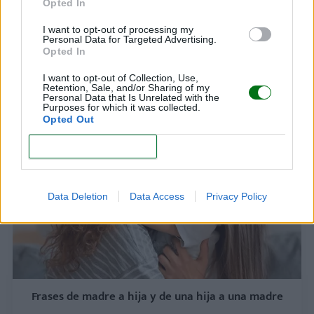
Opted In
I want to opt-out of processing my
Personal Data for Targeted Advertising.
Opted In
Frases, mensajes y dedicatorias para el Día de la
I want to opt-out of Collection, Use,
Retention, Sale, and/or Sharing of my
madre
Personal Data that Is Unrelated with the
Purposes for which it was collected.
LEER
Opted Out
CONFIRM
Data Deletion
Data Access
Privacy Policy
Frases de madre a hija y de una hija a una madre