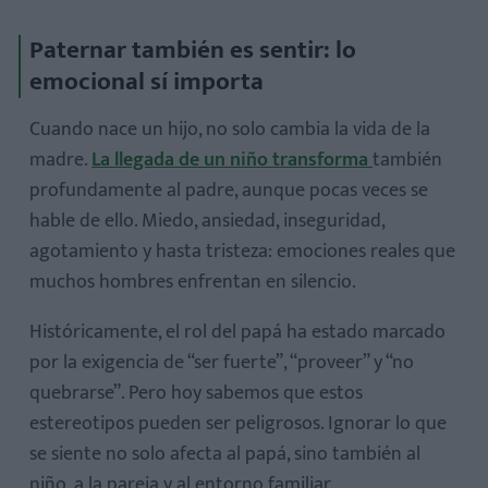
Paternar también es sentir: lo
emocional sí importa
Cuando nace un hijo, no solo cambia la vida de la
madre.
La llegada de un niño transforma
también
profundamente al padre, aunque pocas veces se
hable de ello. Miedo, ansiedad, inseguridad,
agotamiento y hasta tristeza:
emociones reales que
muchos hombres enfrentan en silencio
.
1. Normalizar que pedir ayuda es necesario
Históricamente, el rol del papá ha estado marcado
2. Cuidar el cuerpo para cuidar la mente
por la exigencia de “ser fuerte”, “proveer” y “no
3. Buscar momentos para sí mismos
quebrarse”. Pero hoy sabemos que estos
estereotipos pueden ser peligrosos. Ignorar lo que
4. Hablar de lo que sienten
se siente no solo afecta al papá, sino también al
niño, a la pareja y al entorno familiar.