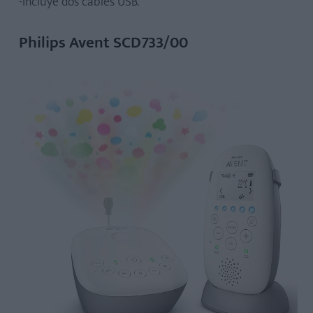
-Incluye dos cables USB.
Philips Avent SCD733/00