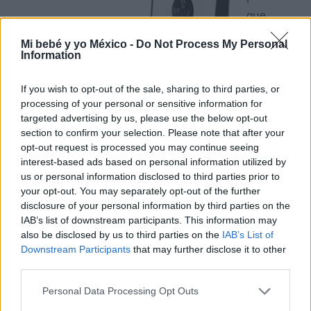
que
cuenta
Mi bebé y yo México -
Do Not Process My Personal
con
Information
tecnolog
If you wish to opt-out of the sale, sharing to third parties, or
ía FHSS
processing of your personal or sensitive information for
digital,
targeted advertising by us, please use the below opt-out
que
section to confirm your selection. Please note that after your
opt-out request is processed you may continue seeing
permite una transmisión de señal eficaz, clara y sin
interest-based ads based on personal information utilized by
interferencias, y con alcance de hasta 250 metros.
us or personal information disclosed to third parties prior to
your opt-out. You may separately opt-out of the further
-Cuenta con función Eco-Mode, que garantiza 100%
disclosure of your personal information by third parties on the
libre de radiación de alta frecuencia, y Fulle Eco-
IAB’s list of downstream participants. This information may
also be disclosed by us to third parties on the
IAB’s List of
Control: control de conexión y alcance también en
Downstream Participants
that may further disclose it to other
modo eco.
third parties.
-Incorpora función de intercomunicador para poder
Personal Data Processing Opt Outs