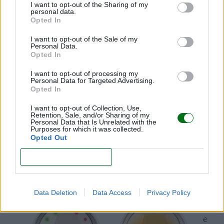
tranquilizar al bebé y luz nocturna suave.
I want to opt-out of the Sharing of my
personal data.
Opted In
-Viene con control de temperatura de la habitación
del bebé, cuatro canciones de cuna y sonidos de la
I want to opt-out of the Sale of my
Personal Data.
naturaleza.
Opted In
-La unidad de los padres es portátil y dispone de
I want to opt-out of processing my
Personal Data for Targeted Advertising.
indicación óptica del nivel de sonido, indicador de
Opted In
hora y funcionamiento sin cables con baterías LiPo
I want to opt-out of Collection, Use,
recargables.
Retention, Sale, and/or Sharing of my
Personal Data that Is Unrelated with the
Purposes for which it was collected.
-Tiene una autonomía de 18 horas.
Opted Out
CONFIRM
Motorola MBP 16
-
Data Deletion
Data Access
Privacy Policy
D
e