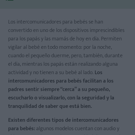
Los intercomunicadores para bebés se han
convertido en uno de los dispositivos imprescindibles
para los papás y las mamás de hoy en día. Permiten
vigilar al bebé en todo momento: por la noche,
cuando el pequeño duerme, pero, también, durante
el día, mientras los papás están realizando alguna
Philips Avent SCD845/26
actividad y no tienen a su bebé al lado.
Los
Miniland Digimonitor 5”
intercomunicadores para bebés facilitan a los
Chicco Vigilabebés Vídeo Baby Monitor Deluxe
padres sentir siempre “cerca” a su pequeño,
Nuk Eco Control Audio Display 530D+ Babyphone
escucharlo o visualizarlo, con la seguridad y la
Motorola MBP 16
tranquilidad de saber que está bien.
Babymoov YOO-Moov
Existen diferentes tipos de intercomunicadores
Philips Avent SCD733/00
para bebés:
algunos modelos cuentan con audio y