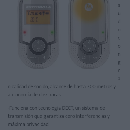
a
u
di
o
c
o
n
g
r
a
n calidad de sonido, alcance de hasta 300 metros y
autonomía de diez horas.
-Funciona con tecnología DECT, un sistema de
transmisión que garantiza cero interferencias y
máxima privacidad.