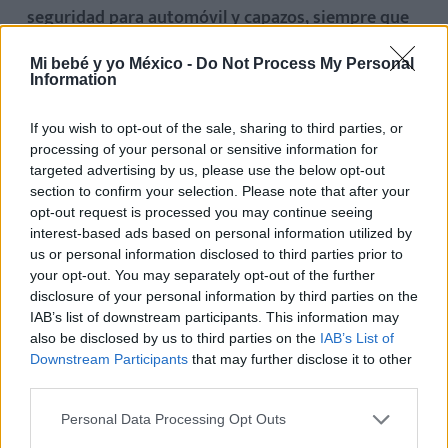
seguridad para automóvil y capazos, siempre que
sean compatibles, sin necesidad de retirar la
Mi bebé y yo México -
Do Not Process My Personal
colchoneta del asiento.
Tan solo hay que reclinar el
Information
respaldo hasta una posición horizontal y fijar el
capazo o el grupo 0+.
If you wish to opt-out of the sale, sharing to third parties, or
processing of your personal or sensitive information for
targeted advertising by us, please use the below opt-out
section to confirm your selection. Please note that after your
¿Qué tener en cuenta a la hora de
opt-out request is processed you may continue seeing
adquirir la carriola para el bebé?
interest-based ads based on personal information utilized by
us or personal information disclosed to third parties prior to
Lo primero que hay que tener claro es el uso que
your opt-out. You may separately opt-out of the further
disclosure of your personal information by third parties on the
se le va a dar a la carriola:
se va a utilizar solo por la
IAB’s list of downstream participants. This information may
ciudad, en la montaña, etc., pues hay modelos que
also be disclosed by us to third parties on the
IAB’s List of
son más adecuados para un tipo de terreno u otro.
Downstream Participants
that may further disclose it to other
third parties.
Asimismo,
hay que tener en cuenta el estilo de vida
Personal Data Processing Opt Outs
de los nuevos papás y mamás.
Por ejemplo, si te