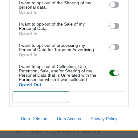
I want to opt-out of the Sharing of my
gusta disfrutar de la ciudad, debes saber que hay
personal data.
Opted In
carriolas más compactas y que tienen un plegado
más reducido, lo que permite poder conducirlas con
I want to opt-out of the Sale of my
Personal Data.
facilidad por calles estrechas, pasar por cualquier
Opted In
puerta, viajar en cualquier medio de transporte y
I want to opt-out of processing my
guardarlos con el chasis plegado incluso en maletas
Personal Data for Targeted Advertising.
Opted In
pequeñas.
I want to opt-out of Collection, Use,
Además, es importante
comprobar
algunos
Retention, Sale, and/or Sharing of my
Personal Data that Is Unrelated with the
aspectos más técnicos y de seguridad:
Purposes for which it was collected.
Opted Out
Por lo que respecta al capazo, sus dimensiones
CONFIRM
deben ser adecuadas para asegurar el confort y
la protección del bebé.
Su armazón debe
permitir una correcta ventilación del aire y los
Data Deletion
Data Access
Privacy Policy
revestimientos deben ser acolchados,
desenfundables y lavables a máquina.