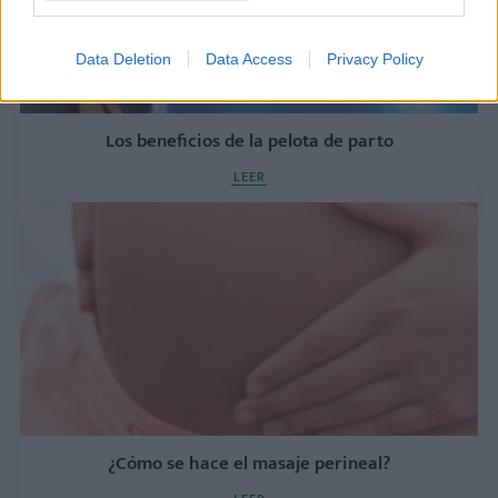
Data Deletion
Data Access
Privacy Policy
Los beneficios de la pelota de parto
LEER
¿Cómo se hace el masaje perineal?