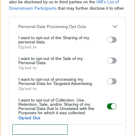
also be disclosed by us to third parties on the
IAB’s List of
LEER
Downstream Participants
that may further disclose it to other
third parties.
Personal Data Processing Opt Outs
I want to opt-out of the Sharing of my
personal data.
Opted In
I want to opt-out of the Sale of my
Personal Data.
Opted In
I want to opt-out of processing my
Posturas para afrontar el dolor del parto
Personal Data for Targeted Advertising.
Opted In
LEER
I want to opt-out of Collection, Use,
Retention, Sale, and/or Sharing of my
Personal Data that Is Unrelated with the
Purposes for which it was collected.
Opted Out
CONFIRM