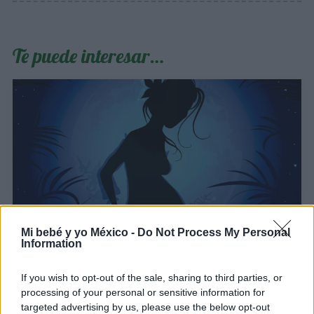
Te puede interesar…
Mi bebé y yo México -
Do Not Process My Personal
Calendario lunar 2026: ¿Influye la luna en el
Information
parto y el embarazo?
If you wish to opt-out of the sale, sharing to third parties, or
LEER
processing of your personal or sensitive information for
targeted advertising by us, please use the below opt-out