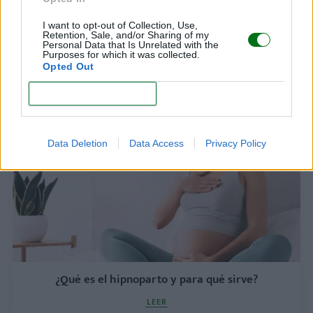
I want to opt-out of Collection, Use,
Retention, Sale, and/or Sharing of my
Personal Data that Is Unrelated with the
Purposes for which it was collected.
Carmen Moreno: “El hipnoparto te enseña que
Opted Out
todo lo que necesitas está dentro de ti”
CONFIRM
LEER
Data Deletion
Data Access
Privacy Policy
¿Qué es el hipnoparto y para qué sirve?
LEER