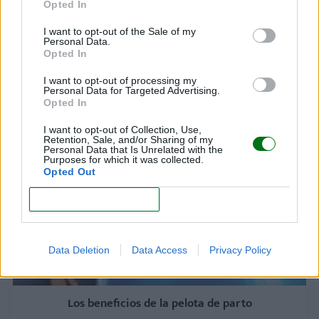
Opted In
I want to opt-out of the Sale of my
Personal Data.
Opted In
I want to opt-out of processing my
Posturas para afrontar el dolor del parto
Personal Data for Targeted Advertising.
Opted In
LEER
I want to opt-out of Collection, Use,
Retention, Sale, and/or Sharing of my
Personal Data that Is Unrelated with the
Purposes for which it was collected.
Opted Out
CONFIRM
Data Deletion
Data Access
Privacy Policy
Los beneficios de la pelota de parto