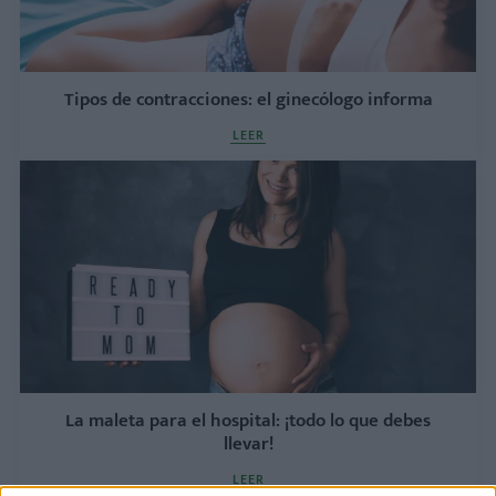
Tipos de contracciones: el ginecólogo informa
LEER
La maleta para el hospital: ¡todo lo que debes
llevar!
LEER