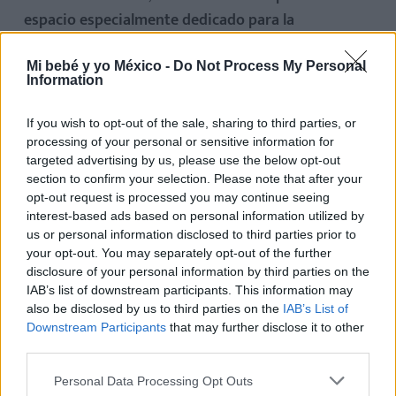
espacio especialmente dedicado para la
preparación de alimentos.
Asimismo, debe contar
con una sala de usos múltiples de, como mínimo, 30
Mi bebé y yo México -
Do Not Process My Personal
Information
metros cuadrados que, en caso de necesidad puede
ser utilizada como comedor. Los padres tienen
If you wish to opt-out of the sale, sharing to third parties, or
derecho a estar informados sobre lo que su hijo
processing of your personal or sensitive information for
targeted advertising by us, please use the below opt-out
come. Además, la dieta del pequeño debe estar
section to confirm your selection. Please note that after your
formulada por expertos y debe poder modificarse
opt-out request is processed you may continue seeing
según exigencias alimenticias particulares.
interest-based ads based on personal information utilized by
us or personal information disclosed to third parties prior to
your opt-out. You may separately opt-out of the further
10. El jardín o espacio exterior
disclosure of your personal information by third parties on the
IAB’s list of downstream participants. This information may
Los niños necesitan aire. Por esta razón,
la ley exige
also be disclosed by us to third parties on the
IAB’s List of
que la guardería tenga un patio de juegos por cada
Downstream Participants
that may further disclose it to other
third parties.
nueve aulas o fracción, con una superficie superior
a 75 metros cuadrados.
Asimismo, es fundamental
Personal Data Processing Opt Outs