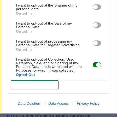
que disponga de agua y tierra para jugar en él. Se
I want to opt-out of the Sharing of my
trata de un criterio muy importante que hay que
personal data.
Opted In
tener en cuenta a la hora de elegir y valorar el mejor
I want to opt-out of the Sale of my
centro para el niño. Sin embargo, el espacio verde,
Personal Data.
ante todo, debe ser seguro, permitir al niño explorar
Opted In
y contar con el equipamiento adecuado. También hay
I want to opt-out of processing my
Personal Data for Targeted Advertising.
que asegurarse de que se pueda utilizar y acceder a
Opted In
él fácilmente.
I want to opt-out of Collection, Use,
Retention, Sale, and/or Sharing of my
Personal Data that Is Unrelated with the
Purposes for which it was collected.
Los recursos para niños especiales
Opted Out
Este requisito también es importante para todas las
CONFIRM
familias, incluso aquellas que no tengan hijos con
necesidades especiales. Y es que
resulta
Data Deletion
Data Access
Privacy Policy
fundamental que los niños crezcan y se eduquen
en un ambiente que transmita valores de