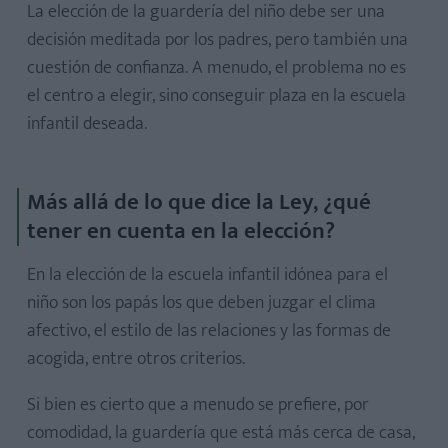
La elección de la guardería del niño debe ser una
decisión meditada por los padres, pero también una
cuestión de confianza. A menudo, el problema no es
el centro a elegir, sino conseguir plaza en la escuela
infantil deseada.
1. Los objetivos a cumplir
2. El personal y la ratio
Más allá de lo que dice la Ley, ¿qué
3. Los horarios
tener en cuenta en la elección?
4. El espacio y la limpieza
En la elección de la escuela infantil idónea para el
5. La decoración, materiales y juegos
niño son los papás los que deben juzgar el clima
6. El periodo de adaptación
afectivo, el estilo de las relaciones y las formas de
7. Las actividades
acogida, entre otros criterios.
8. La participación de los padres
Si bien es cierto que a menudo se prefiere, por
9. El comedor
comodidad, la guardería que está más cerca de casa,
10. El jardín o espacio exterior