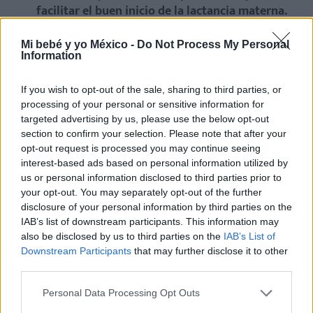
facilitar el buen inicio de la lactancia materna.
Una vez establecida correctamente la lactancia, si
los padres lo desean, es una opción de crianza.
Mi bebé y yo México -
Do Not Process My Personal
Information
El uso del chupón tiene sus ventajas y sus
desventajas; hay que informar y que
If you wish to opt-out of the sale, sharing to third parties, or
cada familia elija la mejor opción para ellos.
Es
processing of your personal or sensitive information for
probable que, al principio, el bebé lo rechace, ya
targeted advertising by us, please use the below opt-out
section to confirm your selection. Please note that after your
que no es el pecho. Por este motivo,
muchos
opt-out request is processed you may continue seeing
bebés alimentados al pecho no usan chupón.
interest-based ads based on personal information utilized by
us or personal information disclosed to third parties prior to
your opt-out. You may separately opt-out of the further
Ana Gallego Mahiques
disclosure of your personal information by third parties on the
- Matrona
IAB’s list of downstream participants. This information may
also be disclosed by us to third parties on the
IAB’s List of
Matrona Centro de Salud GRAO de
Downstream Participants
that may further disclose it to other
Gandía (Valencia). Presidenta Asociación
third parties.
La Safor al Pit
Personal Data Processing Opt Outs
lasaforalpit.blogspot.com