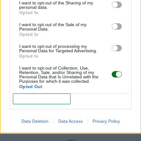
I want to opt-out of the Sharing of my
personal data.
Opted In
I want to opt-out of the Sale of my
Personal Data.
Opted In
Artículos del especial Consultas gratis
I want to opt-out of processing my
Personal Data for Targeted Advertising.
Opted In
LACTANCIA MATERNA Y ARTIFICIAL
I want to opt-out of Collection, Use,
Retention, Sale, and/or Sharing of my
Personal Data that Is Unrelated with the
Purposes for which it was collected.
Opted Out
CONFIRM
Data Deletion
Data Access
Privacy Policy
Mastitis aguda: los consejos de los expertos