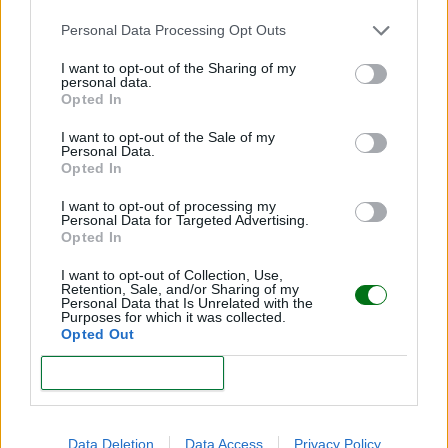
Personal Data Processing Opt Outs
I want to opt-out of the Sharing of my
personal data.
Opted In
I want to opt-out of the Sale of my
¡Regístrate gratis!
Personal Data.
Opted In
Recibirás
la revista “Mi bebé y yo” y las newsletters
I want to opt-out of processing my
Personal Data for Targeted Advertising.
de tu embarazo y crecimiento de tu bebé
totalmente
Opted In
gratis
. Además participarás en nuestros sorteos de
I want to opt-out of Collection, Use,
regalos.
Retention, Sale, and/or Sharing of my
Personal Data that Is Unrelated with the
Purposes for which it was collected.
Opted Out
CONFIRM
REGISTRARME
Data Deletion
Data Access
Privacy Policy