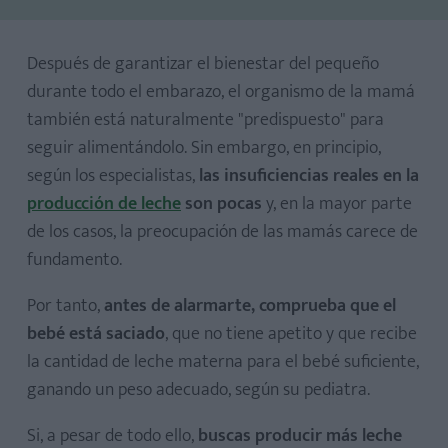
Después de garantizar el bienestar del pequeño
1. Masaje para producir leche materna
durante todo el embarazo, el organismo de la mamá
2. Más leche materna con el contacto piel con piel
también está naturalmente "predispuesto" para
3. Sistema de la alternancia para aumentar la leche
seguir alimentándolo. Sin embargo, en principio,
materna
según los especialistas,
las insuficiencias reales en la
4. Las plantas medicinales que te ayudan
producción de leche
son pocas
y, en la mayor parte
5. Dar el pecho más a menudo
de los casos, la preocupación de las mamás carece de
6. No ofrecerle otros líquidos
fundamento.
7. Darle el pecho a demanda
Por tanto,
antes de alarmarte, comprueba que el
8. Usar el Sistema de Nutrición Suplementaria
bebé está saciado
, que no tiene apetito y que recibe
la cantidad de leche materna para el bebé suficiente,
ganando un peso adecuado, según su pediatra.
Si, a pesar de todo ello,
buscas producir más leche