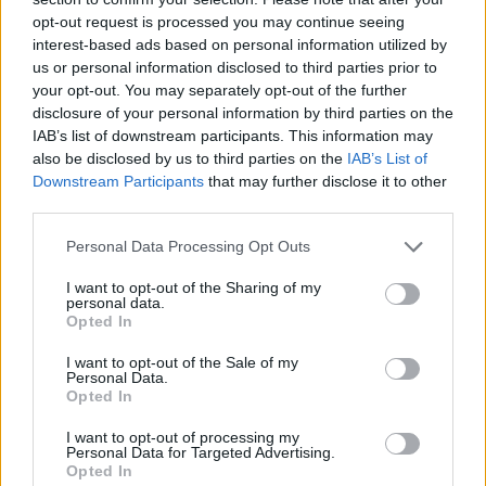
Momcozy, la marca global de maternidad y
opt-out request is processed you may continue seeing
bebés, combina comodidad, estilo e innovación
interest-based ads based on personal information utilized by
con precios especiales por tiempo limitado
us or personal information disclosed to third parties prior to
your opt-out. You may separately opt-out of the further
LEER
disclosure of your personal information by third parties on the
IAB’s list of downstream participants. This information may
also be disclosed by us to third parties on the
IAB’s List of
Downstream Participants
that may further disclose it to other
third parties.
Personal Data Processing Opt Outs
I want to opt-out of the Sharing of my
personal data.
Opted In
I want to opt-out of the Sale of my
Personal Data.
Fórmulas a base de leche de cabra: ¿por qué son
Opted In
tendencia y una excelente opción para alimentar
a tu bebé?
I want to opt-out of processing my
Personal Data for Targeted Advertising.
LEER
Opted In