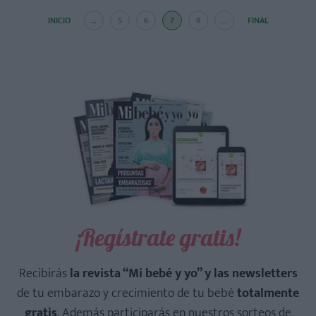
INICIO
...
5
6
7
8
...
FINAL
¡Regístrate gratis!
Recibirás
la revista “Mi bebé y yo” y las newsletters
de tu embarazo y crecimiento de tu bebé
totalmente
gratis
. Además participarás en nuestros sorteos de