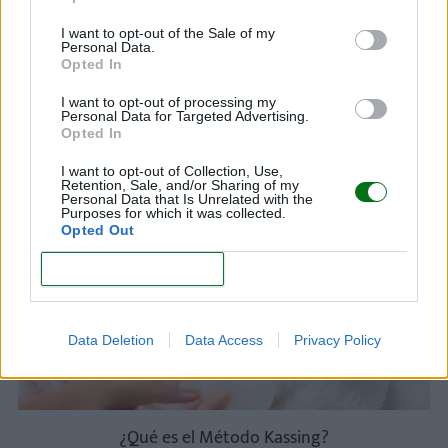
I want to opt-out of the Sale of my
Personal Data.
Opted In
I want to opt-out of processing my
Mecedora de lactancia: características
Personal Data for Targeted Advertising.
Opted In
LEER
I want to opt-out of Collection, Use,
Retention, Sale, and/or Sharing of my
Personal Data that Is Unrelated with the
Purposes for which it was collected.
LACTANCIA MATERNA Y ARTIFICIAL
Opted Out
CONFIRM
Data Deletion
Data Access
Privacy Policy
¿Qué es el Método Kassing?