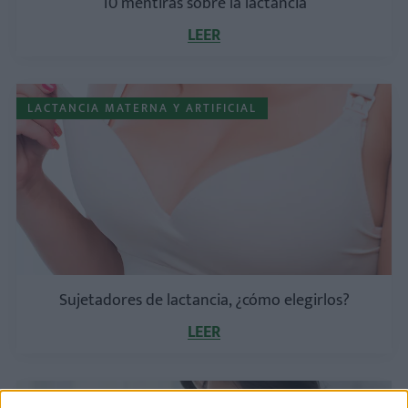
10 mentiras sobre la lactancia
LEER
LACTANCIA MATERNA Y ARTIFICIAL
Sujetadores de lactancia, ¿cómo elegirlos?
LEER
LACTANCIA MATERNA Y ARTIFICIAL