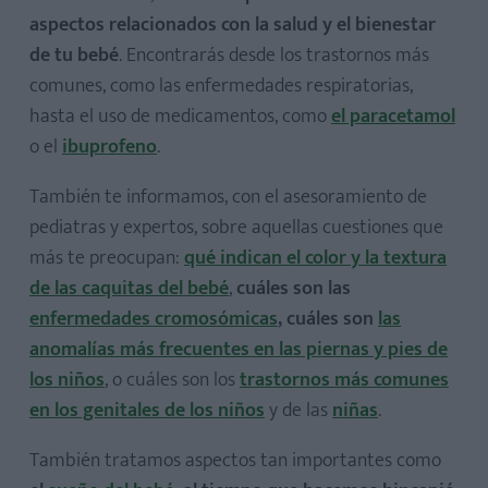
aspectos relacionados con la salud y el bienestar
de tu bebé
. Encontrarás desde los trastornos más
comunes, como las enfermedades respiratorias,
hasta el uso de medicamentos, como
el paracetamol
o el
ibuprofeno
.
También te informamos, con el asesoramiento de
pediatras y expertos, sobre aquellas cuestiones que
más te preocupan:
qué indican el color y la textura
de las caquitas del bebé
,
cuáles son las
enfermedades cromosómicas
, cuáles son
las
anomalías más frecuentes en las piernas y pies de
los niños
, o cuáles son los
trastornos más comunes
en los genitales de los niños
y de las
niñas
.
También tratamos aspectos tan importantes como