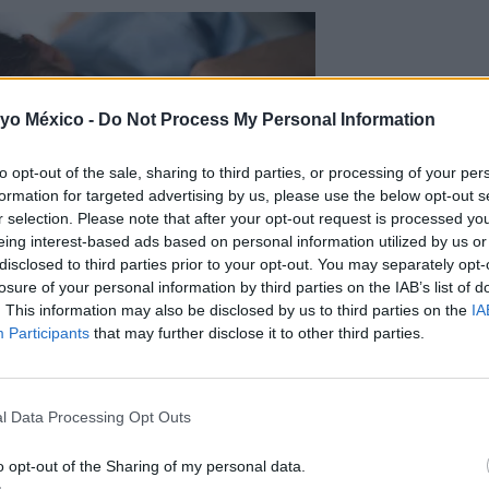
 yo México -
Do Not Process My Personal Information
to opt-out of the sale, sharing to third parties, or processing of your per
formation for targeted advertising by us, please use the below opt-out s
r selection. Please note that after your opt-out request is processed y
eing interest-based ads based on personal information utilized by us or
disclosed to third parties prior to your opt-out. You may separately opt-
losure of your personal information by third parties on the IAB’s list of
 con el embarazo.
En una mujer no lactante, pueden aparec
. This information may also be disclosed by us to third parties on the
IA
o hacerlas más visibles. Más adelante, cuando los niveles hor
Participants
that may further disclose it to other third parties.
ante, durante el embarazo y la lactancia, tienen un aspecto 
l Data Processing Opt Outs
ción antibacteriana
, las mamás los enjuaguen con agua limp
abón para hacerlo, puesto que podría eliminar los aceites que 
o opt-out of the Sharing of my personal data.