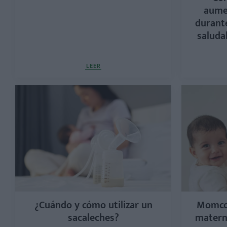
aume
durante
saludab
LEER
¿Cuándo y cómo utilizar un
Momcoz
sacaleches?
matern