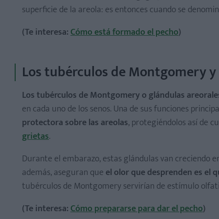
superficie de la areola: es entonces cuando se denom
(Te interesa:
Cómo está formado el pecho
)
Los tubérculos de Montgomery y s
Los tubérculos de Montgomery o glándulas areorales 
en cada uno de los senos. Una de sus funciones princip
protectora sobre las areolas
, protegiéndolos así de c
grietas
.
Durante el embarazo, estas glándulas van creciendo e
además, aseguran que
el olor que desprenden es el 
tubérculos de Montgomery servirían de estímulo olfativ
(Te interesa:
Cómo prepararse para dar el pecho
)