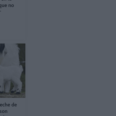
que no
r
leche de
 son