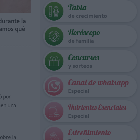
Tabla
de crecimiento
durante la
icamos qué
Horóscopo
de familia
Concursos
y sorteos
Canal de whatsapp
Especial
ó por
enen una
Nutrientes Esenciales
Especial
Estreñimiento
obre la