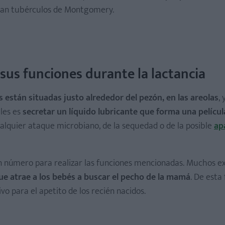
inan tubérculos de Montgomery.
us funciones durante la lactancia
están situadas justo alrededor del pezón, en las areolas
,
ales es
secretar un líquido lubricante que forma una películ
ualquier ataque microbiano, de la sequedad o de la posible
ap
n número para realizar las funciones mencionadas. Muchos ex
que atrae a los bebés a buscar el pecho de la mamá
. De esta
o para el apetito de los recién nacidos.