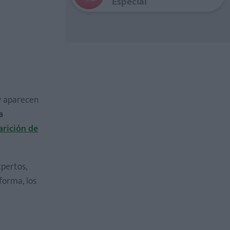
Especial
 y aparecen
a
arición de
pertos,
 forma, los