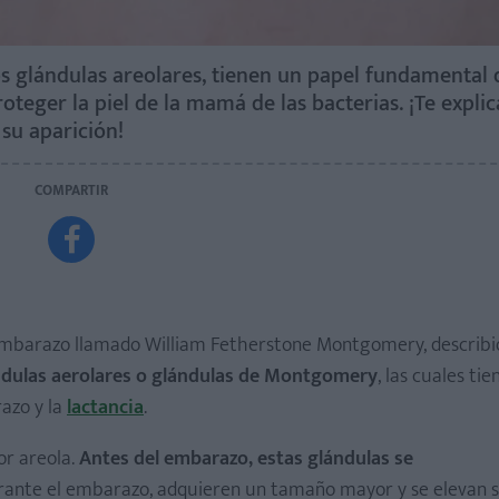
 glándulas areolares, tienen un papel fundamental 
oteger la piel de la mamá de las bacterias. ¡Te expl
 su aparición!
COMPARTIR

l embarazo llamado William Fetherstone Montgomery, describi
ndulas aerolares o glándulas de Montgomery
, las cuales ti
azo y la
lactancia
.
or areola.
Antes del embarazo, estas glándulas se
rante el embarazo, adquieren un tamaño mayor y se elevan s