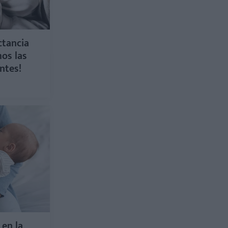
ctancia
os las
ntes!
 en la