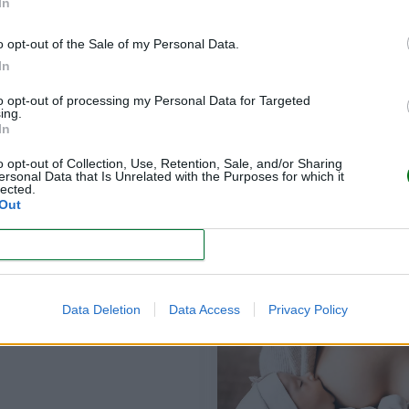
In
 piel. Por tanto, con una baño normal bastará para mantener 
o opt-out of the Sale of my Personal Data.
In
to opt-out of processing my Personal Data for Targeted
ing.
In
o opt-out of Collection, Use, Retention, Sale, and/or Sharing
ersonal Data that Is Unrelated with the Purposes for which it
lected.
Out
CONFIRM
problemas se pueden
Data Deletion
Data Access
Privacy Policy
durante la lactancia
materna?