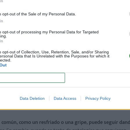
ar leche", con lo que
la cantidad de leche que tenga una m
In
e es uno de los grandes falsos mitos de la lactancia. Cabe des
o opt-out of the Sale of my Personal Data.
ener una producción insuficiente de leche para mantener u
In
to opt-out of processing my Personal Data for Targeted
ing.
In
o opt-out of Collection, Use, Retention, Sale, and/or Sharing
s mamás que dan el pecho
. Sin embargo, sí es cierto que alg
ersonal Data that Is Unrelated with the Purposes for which it
lected.
ede causar un rechazo por parte del bebé. Según Alba Padró, 
Out
la alimentación casi no influye en la producción de leche (s
CONFIRM
r especial a la leche
)
Data Deletion
Data Access
Privacy Policy
común, como un resfriado o una gripe, puede seguir dand