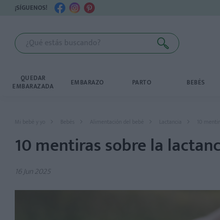
¡SÍGUENOS!
QUEDAR
EMBARAZO
PARTO
BEBÉS
EMBARAZADA
Mi bebé y yo
Bebés
Alimentación del bebé
Lactancia
10 mentir
10 mentiras sobre la lactanc
16 Jun 2025