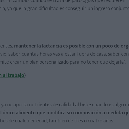
cas. En cambio, cuando se trata de patologías que requieren
ia, ya que la gran dificultad es conseguir un ingreso conjunt
ientes,
mantener la lactancia es posible con un poco de org
vio, saber cuántas horas vas a estar fuera de casa, saber con
rmite crear un plan personalizado para no tener que dejarla".
n al trabajo
)
a
 ya no aporta nutrientes de calidad al bebé cuando es algo m
el único alimento que modifica su composición a medida qu
bebés de cualquier edad, también de tres o cuatro años.