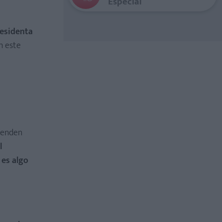
Especial
residenta
n este
o!
venden
l
 es algo