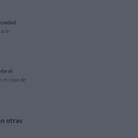
ociedad
 a la
nte el
n el caso de
on otras