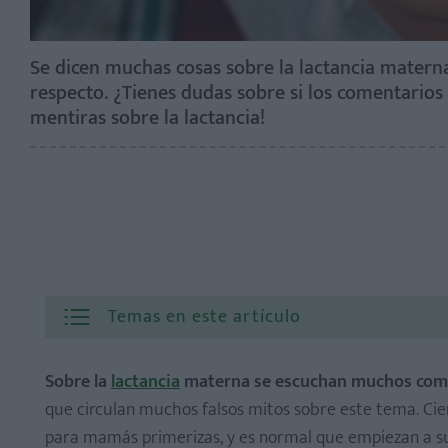
Se dicen muchas cosas sobre la lactancia materna,
respecto. ¿Tienes dudas sobre si los comentarios
mentiras sobre la lactancia!
Temas en este artículo
Sobre la
lactancia
materna se escuchan muchos comen
1. Dar el pecho es siempre bonito
que circulan muchos falsos mitos sobre este tema. Ci
2. Las grietas y el dolor son normales
para mamás primerizas, y es normal que empiezan a su