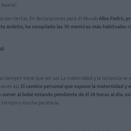
s buena".
o son ciertas. En declaraciones para
El Mundo
Alba Padró, p
te ámbito, ha recopilado las 10 mentiras más habituales
e
na
)
ctancia? ¡Comparte tu opinión con otras mamás al final del artícul
siempre tiene que ser así. La maternidad y la lactancia se 
 no es así.
El cambio personal que supone la maternidad y e
 comer al bebé estando pendiente de él 24 horas al día, no
e tiempo y mucha paciencia.