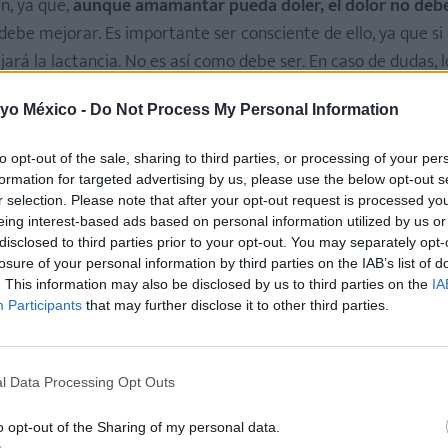
en, ya que,
aunque amamantar pueda doler, el dolor no debe
debe mejorar. Es importante ser consciente de ello, ya que 
rá la lactancia. No es así como debe ser. En caso de dudas, lo
 yo México -
Do Not Process My Personal Information
to opt-out of the sale, sharing to third parties, or processing of your per
formation for targeted advertising by us, please use the below opt-out s
r selection. Please note that after your opt-out request is processed y
eing interest-based ads based on personal information utilized by us or
no existe
. De hecho, las variaciones que pueden existir entre 
disclosed to third parties prior to your opt-out. You may separately opt-
as. Según explica Alba Padró en
El Mundo
,
la glándula mamar
losure of your personal information by third parties on the IAB’s list of
. This information may also be disclosed by us to third parties on the
IA
n la que no olvida ningún ingrediente para que ésta sea la mej
Participants
that may further disclose it to other third parties.
, se debe acudir al pediatra para que valore las causas y ve
l Data Processing Opt Outs
o opt-out of the Sharing of my personal data.