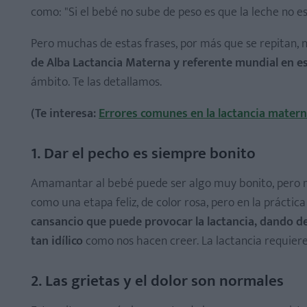
3. Tu leche no es de buena calidad
como: "Si el bebé no sube de peso es que la leche no e
4. Los pechos pequeños dan poca leche
Pero muchas de estas frases, por más que se repitan, n
5. Hay alimentos prohibidos
de Alba Lactancia Materna y referente mundial en es
6. Si te enfermas, no puedes amamantar
ámbito. Te las detallamos.
7. No es posible trabajar y dar el pecho
8. A cierta etapa, la leche ya no alimenta
(Te interesa:
Errores comunes en la lactancia mater
9. La lactancia "prolongada" puede dar problemas
1. Dar el pecho es siempre bonito
10. La lactancia durante el embarazo causa abortos
Y tú, ¿qué opinas sobre estos falsos mitos sobre la la
Amamantar al bebé puede ser algo muy bonito, pero no 
como una etapa feliz, de color rosa, pero en la práctica
cansancio que puede provocar la lactancia, dando de
tan idílico
como nos hacen creer. La lactancia requier
2. Las grietas y el dolor son normales