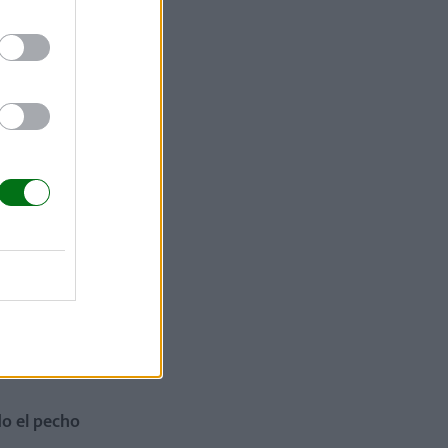
amá no
tacar, según
na
lactancia
unos
aunque
olamente en
o el pecho