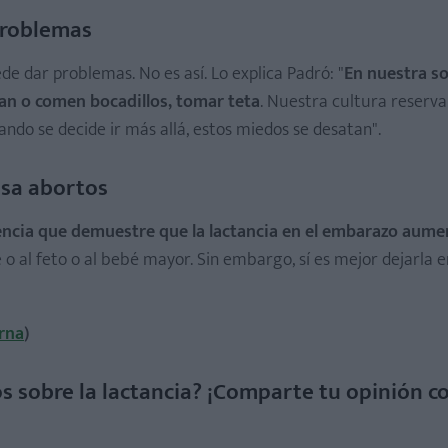
 problemas
de dar problemas. No es así. Lo explica Padró: "
En nuestra s
an o comen bocadillos, tomar teta
. Nuestra cultura reserva
ndo se decide ir más allá, estos miedos se desatan".
usa abortos
encia que demuestre que la lactancia en el embarazo aume
e o al feto o al bebé mayor. Sin embargo, sí es mejor dejarla e
rna
)
os sobre la lactancia? ¡Comparte tu opinión c