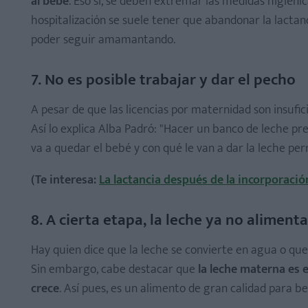
al bebé
. Eso sí, se deben extremar las medidas higiéni
hospitalización se suele tener que abandonar la lactanc
poder seguir amamantando.
7. No es posible trabajar y dar el pecho
A pesar de que las licencias por maternidad son insufic
Así lo explica Alba Padró: "Hacer un banco de leche pre
va a quedar el bebé y con qué le van a dar la leche pe
(Te interesa:
La lactancia después de la incorporació
8. A cierta etapa, la leche ya no aliment
Hay quien dice que la leche se convierte en agua o que
Sin embargo, cabe destacar que
la leche materna es 
crece
. Así pues, es un alimento de gran calidad para 